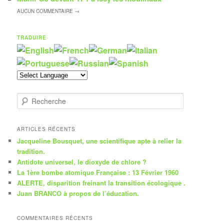
AUCUN
COMMENTAIRE →
TRADUIRE
R
e
c
h
ARTICLES RÉCENTS
e
Jacqueline Bousquet, une scientifique apte à relier la
r
tradition.
c
Antidote universel, le dioxyde de chlore ?
h
La 1ère bombe atomique Française : 13 Février 1960
e
ALERTE, disparition freinant la transition écologique .
Juan BRANCO à propos de l’éducation.
COMMENTAIRES RÉCENTS