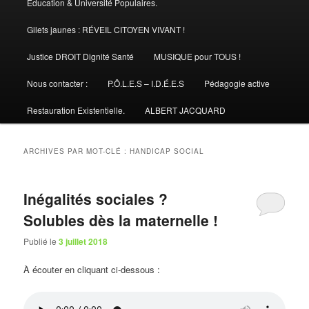
Éducation & Université Populaires.
Gilets jaunes : RÉVEIL CITOYEN VIVANT !
Justice DROIT Dignité Santé
MUSIQUE pour TOUS !
Nous contacter :
P.Ô.L.E.S – I.D.É.E.S
Pédagogie active
Restauration Existentielle.
ALBERT JACQUARD
ARCHIVES PAR MOT-CLÉ :
HANDICAP SOCIAL
Inégalités sociales ?
Solubles dès la maternelle !
Publié le
3 juillet 2018
À écouter en cliquant ci-dessous :