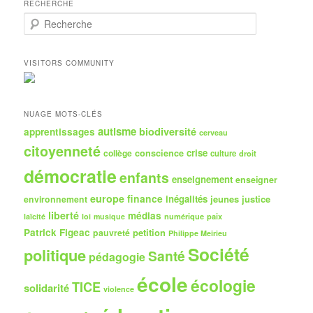
RECHERCHE
R
e
c
h
VISITORS COMMUNITY
e
r
c
h
NUAGE MOTS-CLÉS
e
autisme
biodiversité
apprentissages
cerveau
citoyenneté
crise
collège
conscience
culture
droit
démocratie
enfants
enseignement
enseigner
europe
finance
inégalités
jeunes
justice
environnement
liberté
médias
numérique
paix
laïcité
loi
musique
Patrick Figeac
petition
pauvreté
Philippe Meirieu
Société
politique
Santé
pédagogie
école
écologie
TICE
solidarité
violence