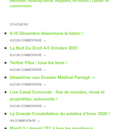
éducation
,
handicap social
,
inégalités
,
territoires
|
Laisser un
commentaire
ÉPHÉMÈRE
9-10 Décembre désarmons le béton !
AUCUN
COMMENTAIRE →
La Nuit Du Droit 4-5 Octobre 2023
AUCUN
COMMENTAIRE →
Twitter Files : tous les liens !
AUCUN
COMMENTAIRE →
Désactiver son Dossier Médical Partagé
→
AUCUN
COMMENTAIRE →
Live Canal Concorde : fins de mondes, rêves et
prophéties, autonomie !
AUCUN
COMMENTAIRE →
La Grande Constellation du solstice d’hiver 2020 !
UN
COMMENTAIRE →
Manif GJ devant TF1 à Issy les moulinaux