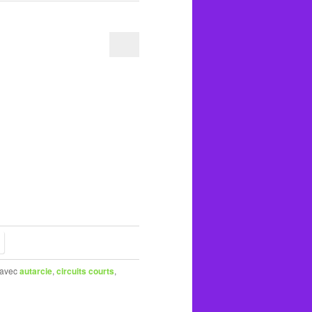
avec
autarcie
,
circuits courts
,