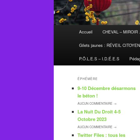
Menu
Accueil
CHEVAL – MIROIR
principal
Gilets jaunes : RÉVEIL CITOYE
P.Ô.L.E.S – I.D.É.E.S
Pédag
ÉPHÉMÈRE
9-10 Décembre désarmons
le béton !
AUCUN
COMMENTAIRE →
La Nuit Du Droit 4-5
Octobre 2023
AUCUN
COMMENTAIRE →
Twitter Files : tous les