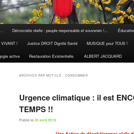
 …
Démocratie réelle : peuple responsable et souverain !…
Éducation
N VIVANT !
Justice DROIT Dignité Santé
MUSIQUE pour TOUS !
ogie active
Restauration Existentielle.
ALBERT JACQUARD
ARCHIVES PAR MOT-CLÉ :
CONSOMMER
Urgence climatique : il est E
TEMPS !!
Publié le
20 avril 2019
Une Action de désobéissance civile 