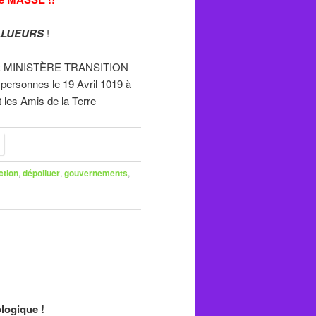
LLUEURS
!
et MINISTÈRE TRANSITION
rsonnes le 19 Avril 1019 à
 les Amis de la Terre
ction
,
dépolluer
,
gouvernements
,
ologique !