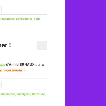
e vacances
,
consommer
,
coût
,
er !
age
d’
Annie ERNAUX
sur la
es, mon amour «
consommer
,
enseigner
,
literrature
,