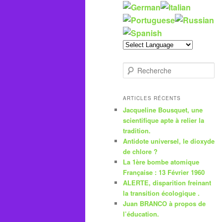
R
e
c
h
ARTICLES RÉCENTS
e
Jacqueline Bousquet, une
r
scientifique apte à relier la
c
tradition.
h
Antidote universel, le dioxyde
e
de chlore ?
La 1ère bombe atomique
Française : 13 Février 1960
ALERTE, disparition freinant
la transition écologique .
Juan BRANCO à propos de
l’éducation.