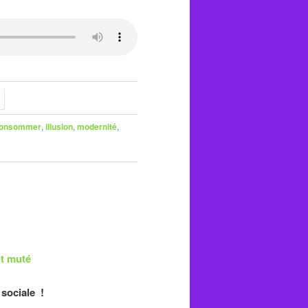
onsommer
,
illusion
,
modernité
,
t muté
 sociale !