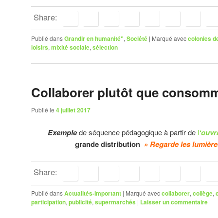
Share:
Publié dans
Grandir en humanité"
,
Société
|
Marqué avec
colonies d
loisirs
,
mixité sociale
,
sélection
Collaborer plutôt que consomm
Publié le
4 juillet 2017
Exemple
de séquence pédagogique à partir de
l
‘ouvr
grande distribution
» Regarde les lumièr
Share:
Publié dans
Actualités-Important
|
Marqué avec
collaborer
,
collège
,
participation
,
publicité
,
supermarchés
|
Laisser un commentaire