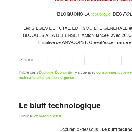
BLOQUONS
LA
république
DES
PO
Les SIÈGES DE TOTAL, EDF, SOCIÉTÉ GÉNÉRALE 
BLOQUÉS À LA DÉFENSE ! Action lancée avec 2030 pe
l’initiative de ANV-COP21, GreenPeace France et
Share:
Publié dans
Écologie
,
Économie
|
Marqué avec
consommer
,
cyber-a
multinationales
,
petition
,
urgence
Le bluff technologique
Publié le
22 octobre 2018
Écouter ci-dessous :
Le bluff techn