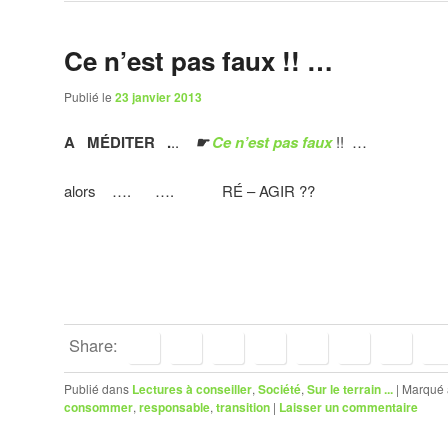
Ce n’est pas faux !! …
Publié le
23 janvier 2013
A MÉDITER .
..
☛
Ce n’est pas faux
!! …
alors …. …. RÉ – AGIR ??
Share:
Publié dans
Lectures à conseiller
,
Société
,
Sur le terrain ...
|
Marqué 
consommer
,
responsable
,
transition
|
Laisser un commentaire