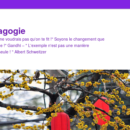
agogie
u ne voudrais pas qu'on te fit !" Soyons le changement que
e !" Gandhi – " L'exemple n'est pas une manière
 seule ! " Albert Schweitzer