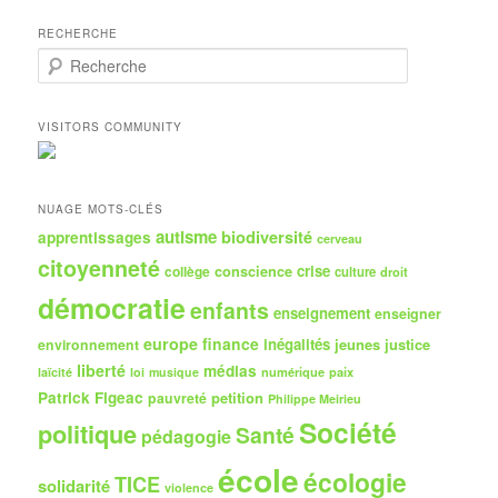
RECHERCHE
R
e
c
h
VISITORS COMMUNITY
e
r
c
h
NUAGE MOTS-CLÉS
e
autisme
biodiversité
apprentissages
cerveau
citoyenneté
crise
collège
conscience
culture
droit
démocratie
enfants
enseignement
enseigner
europe
finance
inégalités
jeunes
justice
environnement
liberté
médias
numérique
paix
laïcité
loi
musique
Patrick Figeac
petition
pauvreté
Philippe Meirieu
Société
politique
Santé
pédagogie
école
écologie
TICE
solidarité
violence