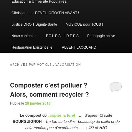
Éducation & Université Populaires.
Gilets jaunes : RÉVEIL CITOYEN VIVANT !
Justice DROIT Dignité Santé
MUSIQUE pour TOUS !
Nous contacter :
P.Ô.L.E.S – I.D.É.E.S
Pédagogie active
Restauration Existentielle.
ALBERT JACQUARD
ARCHIVES PAR MOT-CLÉ :
VALORISATION
Composter c’est polluer ?
Alors, comment recycler ?
Publié le
28 janvier 2018
Le compost
doit
copier la forêt
…. d’après
Claude
BOURGUIGNON
–
En tas ou landins, beaucoup de paille et de
bois raméal, peu d’excréments …. + O2 et H2O