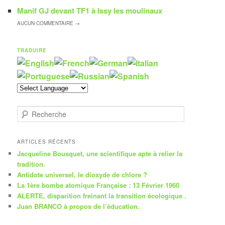
Manif GJ devant TF1 à Issy les moulinaux
AUCUN
COMMENTAIRE →
TRADUIRE
R
e
c
h
ARTICLES RÉCENTS
e
Jacqueline Bousquet, une scientifique apte à relier la
r
tradition.
c
Antidote universel, le dioxyde de chlore ?
h
La 1ère bombe atomique Française : 13 Février 1960
e
ALERTE, disparition freinant la transition écologique .
Juan BRANCO à propos de l’éducation.