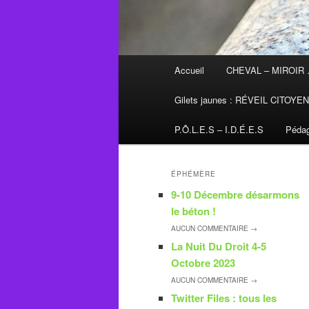
Menu
Accueil
CHEVAL – MIROIR
principal
Gilets jaunes : RÉVEIL CITOYE
P.Ô.L.E.S – I.D.É.E.S
Pédag
ÉPHÉMÈRE
9-10 Décembre désarmons
le béton !
AUCUN
COMMENTAIRE →
La Nuit Du Droit 4-5
Octobre 2023
AUCUN
COMMENTAIRE →
Twitter Files : tous les