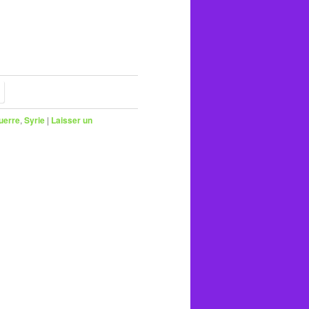
uerre
,
Syrie
|
Laisser un