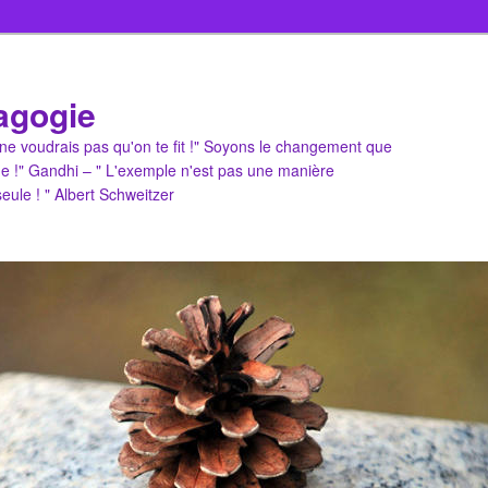
agogie
u ne voudrais pas qu'on te fit !" Soyons le changement que
e !" Gandhi – " L'exemple n'est pas une manière
 seule ! " Albert Schweitzer