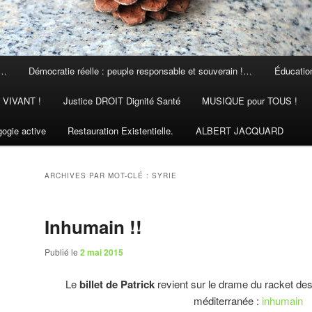
 …
Démocratie réelle : peuple responsable et souverain !…
Éducation
N VIVANT !
Justice DROIT Dignité Santé
MUSIQUE pour TOUS !
ogie active
Restauration Existentielle.
ALBERT JACQUARD
ARCHIVES PAR MOT-CLÉ :
SYRIE
Inhumain !!
Publié le
2 mai 2015
Le
billet de Patrick
revient sur le drame du racket des
méditerranée :
inhumain