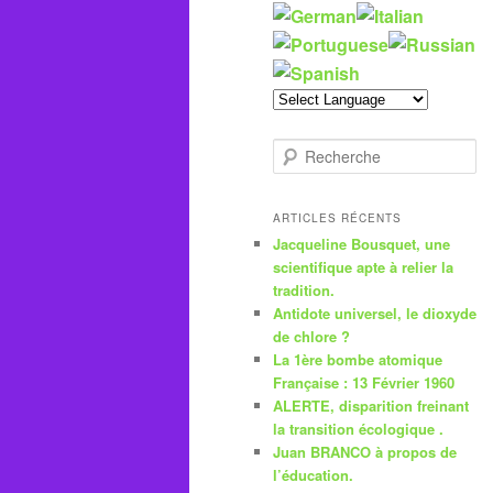
R
e
c
h
ARTICLES RÉCENTS
e
Jacqueline Bousquet, une
r
scientifique apte à relier la
c
tradition.
h
Antidote universel, le dioxyde
e
de chlore ?
La 1ère bombe atomique
Française : 13 Février 1960
ALERTE, disparition freinant
la transition écologique .
Juan BRANCO à propos de
l’éducation.