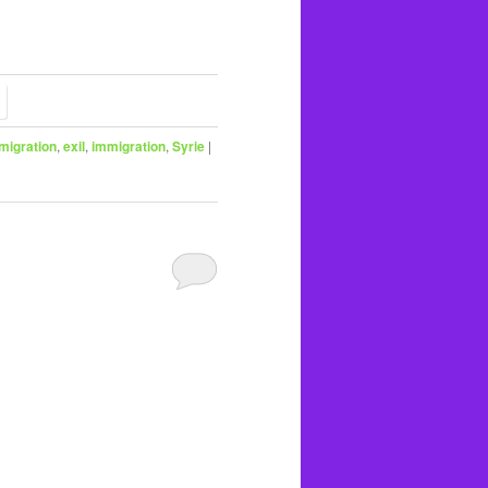
migration
,
exil
,
immigration
,
Syrie
|