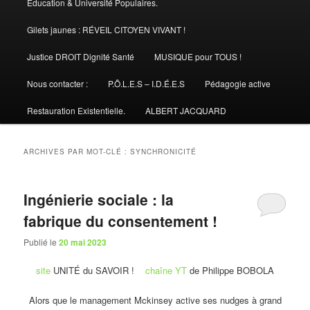
Éducation & Université Populaires.
Gilets jaunes : RÉVEIL CITOYEN VIVANT !
Justice DROIT Dignité Santé
MUSIQUE pour TOUS !
Nous contacter :
P.Ô.L.E.S – I.D.É.E.S
Pédagogie active
Restauration Existentielle.
ALBERT JACQUARD
ARCHIVES PAR MOT-CLÉ :
SYNCHRONICITÉ
Ingénierie sociale : la
fabrique du consentement !
Publié le
20 mai 2023
site
UNITÉ du SAVOIR !
chaîne YT
de Philippe BOBOLA
Alors que le management Mckinsey active ses nudges à grand