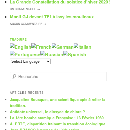
La Grande Constellation du solstice d’hiver 2020 !
UN
COMMENTAIRE →
Manif GJ devant TF1 à Issy les moulinaux
AUCUN
COMMENTAIRE →
TRADUIRE
R
e
c
h
ARTICLES RÉCENTS
e
Jacqueline Bousquet, une scientifique apte à relier la
r
tradition.
c
Antidote universel, le dioxyde de chlore ?
h
La 1ère bombe atomique Française : 13 Février 1960
e
ALERTE, disparition freinant la transition écologique .
Juan BRANCO à propos de l’éducation.