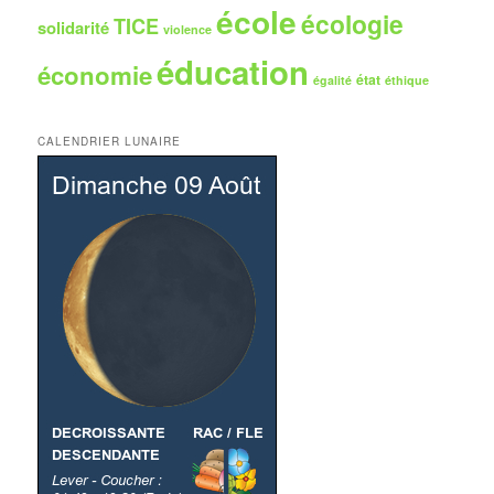
école
écologie
TICE
solidarité
violence
éducation
économie
état
égalité
éthique
CALENDRIER LUNAIRE