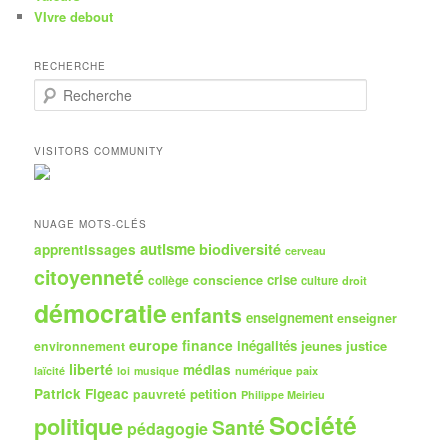
VIvre debout
RECHERCHE
R
e
c
h
VISITORS COMMUNITY
e
r
c
h
NUAGE MOTS-CLÉS
e
autisme
biodiversité
apprentissages
cerveau
citoyenneté
crise
collège
conscience
culture
droit
démocratie
enfants
enseignement
enseigner
europe
finance
inégalités
jeunes
justice
environnement
liberté
médias
numérique
paix
laïcité
loi
musique
Patrick Figeac
petition
pauvreté
Philippe Meirieu
Société
politique
Santé
pédagogie