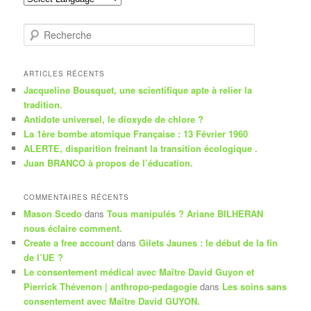
R
e
c
h
ARTICLES RÉCENTS
e
Jacqueline Bousquet, une scientifique apte à relier la
r
tradition.
c
Antidote universel, le dioxyde de chlore ?
h
La 1ère bombe atomique Française : 13 Février 1960
e
ALERTE, disparition freinant la transition écologique .
Juan BRANCO à propos de l’éducation.
COMMENTAIRES RÉCENTS
Mason Scedo
dans
Tous manipulés ? Ariane BILHERAN
nous éclaire comment.
Create a free account
dans
Gilets Jaunes : le début de la fin
de l’UE ?
Le consentement médical avec Maître David Guyon et
Pierrick Thévenon | anthropo-pedagogie
dans
Les soins sans
consentement avec Maître David GUYON.