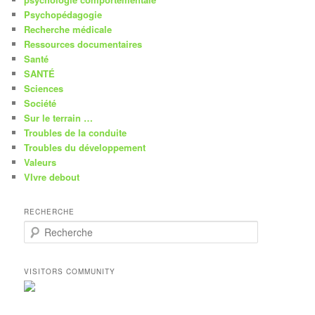
Psychopédagogie
Recherche médicale
Ressources documentaires
Santé
SANTÉ
Sciences
Société
Sur le terrain …
Troubles de la conduite
Troubles du développement
Valeurs
VIvre debout
RECHERCHE
R
e
c
h
VISITORS COMMUNITY
e
r
c