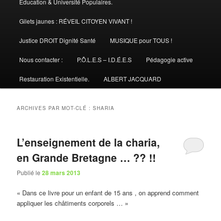
Éducation & Université Populaires.
Gilets jaunes : RÉVEIL CITOYEN VIVANT !
Justice DROIT Dignité Santé
MUSIQUE pour TOUS !
Nous contacter :
P.Ô.L.E.S – I.D.É.E.S
Pédagogie active
Restauration Existentielle.
ALBERT JACQUARD
ARCHIVES PAR MOT-CLÉ :
SHARIA
L’enseignement de la charia,
en Grande Bretagne … ?? !!
Publié le
28 mars 2013
« Dans ce livre pour un enfant de 15 ans , on apprend comment
appliquer les châtiments corporels … »