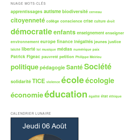
h
NUAGE MOTS-CLÉS
e
autisme
biodiversité
apprentissages
cerveau
citoyenneté
crise
collège
conscience
culture
droit
démocratie
enfants
enseignement
enseigner
europe
finance
inégalités
jeunes
justice
environnement
liberté
médias
numérique
paix
laïcité
loi
musique
Patrick Figeac
petition
pauvreté
Philippe Meirieu
Société
politique
Santé
pédagogie
école
écologie
TICE
solidarité
violence
éducation
économie
état
égalité
éthique
CALENDRIER LUNAIRE