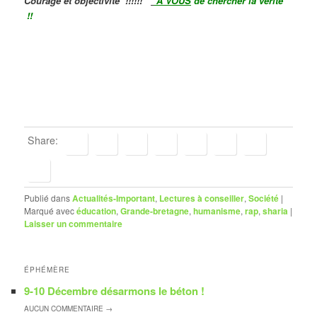
Courage et objectivité !!!!!!
À VOUS
de chercher la vérité
!!
Share:
Publié dans
Actualités-Important
,
Lectures à conseiller
,
Société
|
Marqué avec
éducation
,
Grande-bretagne
,
humanisme
,
rap
,
sharia
|
Laisser un commentaire
ÉPHÉMÈRE
9-10 Décembre désarmons le béton !
AUCUN
COMMENTAIRE →