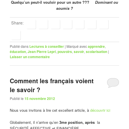
Quelqu’un peut-il vouloir pour un autre
???
Dominant ou
soumis ?
Share:
Publié dans
Lectures à conseiller
|
Marqué avec
apprendre
,
éducation
,
Jean Pierre Lepri
,
pouvoirs
,
savoir
,
scolarisation
|
Laisser un commentaire
Comment les français voient
le savoir ?
Publié le
15 novembre 2012
Nous vous invitons à lire cet excellent article, à
découvrir ici
Globalement, il n’arrive qu’en
3me position, après
la
SÉCURITÉ AFFECTIVE et FINANCIÈRE …