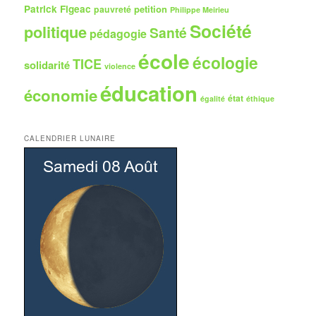
Patrick Figeac
petition
pauvreté
Philippe Meirieu
Société
politique
Santé
pédagogie
école
écologie
TICE
solidarité
violence
éducation
économie
état
égalité
éthique
CALENDRIER LUNAIRE