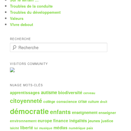
Troubles de la conduite
Troubles du développement
Valeurs
VIvre debout
RECHERCHE
R
e
c
h
VISITORS COMMUNITY
e
r
c
h
NUAGE MOTS-CLÉS
e
autisme
biodiversité
apprentissages
cerveau
citoyenneté
crise
collège
conscience
culture
droit
démocratie
enfants
enseignement
enseigner
europe
finance
inégalités
jeunes
justice
environnement
liberté
médias
numérique
paix
laïcité
loi
musique