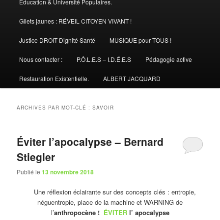
Éducation & Université Populaires.
Gilets jaunes : RÉVEIL CITOYEN VIVANT !
Justice DROIT Dignité Santé
MUSIQUE pour TOUS !
Nous contacter :
P.Ô.L.E.S – I.D.É.E.S
Pédagogie active
Restauration Existentielle.
ALBERT JACQUARD
ARCHIVES PAR MOT-CLÉ :
SAVOIR
Éviter l’apocalypse – Bernard
Stiegler
Publié le
13 novembre 2018
Une réflexion éclairante sur des concepts clés : entropie,
néguentropie, place de la machine et WARNING de
l’
anthropocène !
ÉVITER
l’ apocalypse