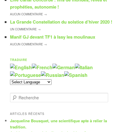
prophéties, autonomie !
AUCUN
COMMENTAIRE →
La Grande Constellation du solstice d’hiver 2020 !
UN
COMMENTAIRE →
Manif GJ devant TF1 à Issy les moulinaux
AUCUN
COMMENTAIRE →
TRADUIRE
R
e
c
h
ARTICLES RÉCENTS
e
Jacqueline Bousquet, une scientifique apte à relier la
r
tradition.
c