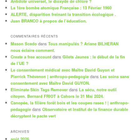
Antidote universel, le dioxyde de chlore ?
h
La 1ère bombe atomique Française : 13 Février 1960
e
ALERTE, disparition freinant la transition écologique .
Juan BRANCO à propos de l’éducation.
COMMENTAIRES RÉCENTS
Mason Scedo
dans
Tous manipulés ? Ariane BILHERAN
nous éclaire comment.
Create a free account
dans
Gilets Jaunes : le début de la fin
de l’UE ?
Le consentement médical avec Maître David Guyon et
Pierrick Thévenon | anthropo-pedagogie
dans
Les soins sans
consentement avec Maître David GUYON.
Eliminate Skin Tags Remover
dans
La sécu, notre outil
citoyen. Bernard FRIOT à Cahors le 31 Mai 2024.
Canopée, la filière forêt bois et les coupes rases ! | anthropo-
pedagogie
dans
Observatoire et Institut de la finance durable
décryptent le pacte vert
ARCHIVES
août 2026