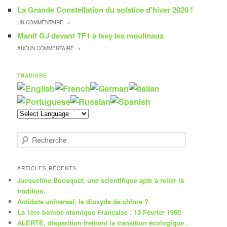
La Grande Constellation du solstice d’hiver 2020 !
UN
COMMENTAIRE →
Manif GJ devant TF1 à Issy les moulinaux
AUCUN
COMMENTAIRE →
TRADUIRE
R
e
c
h
ARTICLES RÉCENTS
e
Jacqueline Bousquet, une scientifique apte à relier la
r
tradition.
c
Antidote universel, le dioxyde de chlore ?
h
La 1ère bombe atomique Française : 13 Février 1960
e
ALERTE, disparition freinant la transition écologique .