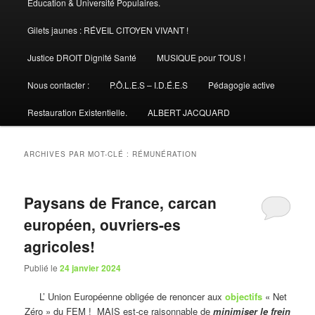
Éducation & Université Populaires.
Gilets jaunes : RÉVEIL CITOYEN VIVANT !
Justice DROIT Dignité Santé
MUSIQUE pour TOUS !
Nous contacter :
P.Ô.L.E.S – I.D.É.E.S
Pédagogie active
Restauration Existentielle.
ALBERT JACQUARD
ARCHIVES PAR MOT-CLÉ :
RÉMUNÉRATION
Paysans de France, carcan
européen, ouvriers-es
agricoles!
Publié le
24 janvier 2024
L’ Union Européenne obligée de renoncer aux
objectifs
« Net
Zéro » du FEM ! MAIS est-ce raisonnable de
minimiser le frein