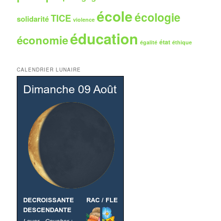
école
écologie
TICE
solidarité
violence
éducation
économie
état
égalité
éthique
CALENDRIER LUNAIRE