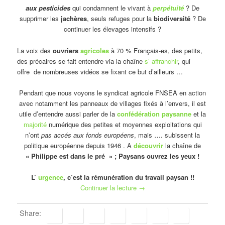
aux pesticides
qui condamnent le vivant à
perpétuité
? De
supprimer les
jachères
, seuls refuges pour la
biodiversité
? De
continuer les élevages intensifs ?
La voix des
ouvriers
agricoles
à 70 % Français-es, des petits,
des précaires se fait entendre via la chaîne
s’ affranchir
, qui
offre de nombreuses vidéos se fixant ce but d’ailleurs …
Pendant que nous voyons le syndicat agricole FNSEA en action
avec notamment les panneaux de villages fixés à l’envers, il est
utile d’entendre aussi parler de la
confédération paysanne
et la
majorité
numérique des petites et moyennes exploitations qui
n’ont
pas accés aux fonds européens
, mais …. subissent la
politique européenne depuis 1946 . A
découvrir
la chaîne de
« Philippe est dans le pré » ; Paysans ouvrez les yeux !
L’
urgence
, c’est la rémunération du travail paysan !!
Continuer la lecture
→
Share: