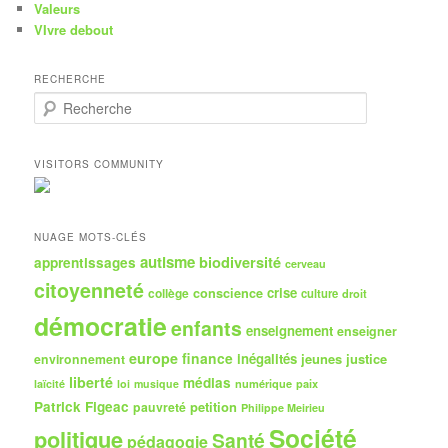
Valeurs
VIvre debout
RECHERCHE
R
e
c
h
VISITORS COMMUNITY
e
r
c
h
NUAGE MOTS-CLÉS
e
autisme
biodiversité
apprentissages
cerveau
citoyenneté
crise
collège
conscience
culture
droit
démocratie
enfants
enseignement
enseigner
europe
finance
inégalités
jeunes
justice
environnement
liberté
médias
numérique
paix
laïcité
loi
musique
Patrick Figeac
petition
pauvreté
Philippe Meirieu
Société
politique
Santé
pédagogie