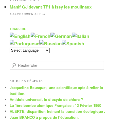
Manif GJ devant TF1 à Issy les moulinaux
AUCUN
COMMENTAIRE →
TRADUIRE
R
e
c
h
ARTICLES RÉCENTS
e
Jacqueline Bousquet, une scientifique apte à relier la
r
tradition.
c
Antidote universel, le dioxyde de chlore ?
h
La 1ère bombe atomique Française : 13 Février 1960
e
ALERTE, disparition freinant la transition écologique .
Juan BRANCO à propos de l’éducation.