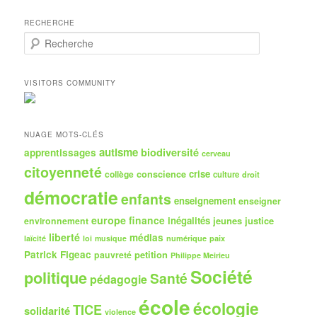
RECHERCHE
R
e
c
h
VISITORS COMMUNITY
e
r
c
h
NUAGE MOTS-CLÉS
e
autisme
biodiversité
apprentissages
cerveau
citoyenneté
crise
collège
conscience
culture
droit
démocratie
enfants
enseignement
enseigner
europe
finance
inégalités
jeunes
justice
environnement
liberté
médias
numérique
paix
laïcité
loi
musique
Patrick Figeac
petition
pauvreté
Philippe Meirieu
Société
politique
Santé
pédagogie
école
écologie
TICE
solidarité
violence