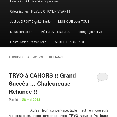
Éducation & Université Populaires.
Gilets jaunes : RÉVEIL CITOYEN VIVANT !
Justice DROIT Dignité Santé
MUSIQUE pour TOUS !
Nous contacter :
P.Ô.L.E.S – I.D.É.E.S
Pédagogie active
Restauration Existentielle.
ALBERT JACQUARD
ARCHIVES PAR MOT-CLÉ :
RELIANCE
TRYO à CAHORS !! Grand
Succès … Chaleureuse
Reliance !!
Publié le
28 mai 2013
Après leur concert-spectacle haut en couleurs
humoristiques, notre rencontre avec
TRYO vous offre leurs