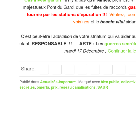
majestueux Pont du Gard, que les fuites de raccords
gasp
fournie par les stations d’épuration !!!
Vérifiez, co
voisines
et le
besoin vital
aida
C’est peut-être l
‘activation
de votre striatum qui va aider
étant
RESPONSABLE !! ARTE : Les
guerres secrèt
mardi 17 Décembre )
Continuer la l
Share:
Publié dans
Actualités-Important
|
Marqué avec
bien public
,
collectiv
secrètes
,
omerta
,
prix
,
réseau canalisations
,
SAUR