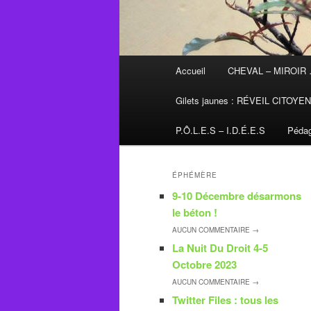
Menu
Accueil
CHEVAL – MIROIR
principal
Gilets jaunes : RÉVEIL CITOYE
P.Ô.L.E.S – I.D.É.E.S
Pédag
ÉPHÉMÈRE
9-10 Décembre désarmons
le béton !
AUCUN
COMMENTAIRE →
La Nuit Du Droit 4-5
Octobre 2023
AUCUN
COMMENTAIRE →
Twitter Files : tous les