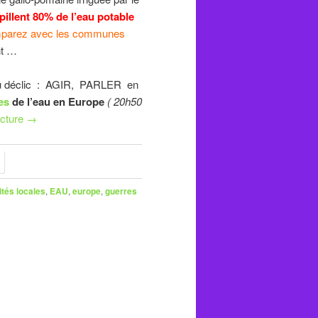
illent 80% de l’eau potable
mparez avec les communes
nt …
 au déclic : AGIR, PARLER en
es
de l’eau en Europe
( 20h50
ecture
→
ités locales
,
EAU
,
europe
,
guerres