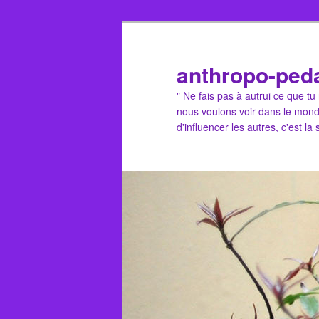
Aller
Aller
au
au
contenu
contenu
anthropo-ped
principal
secondaire
" Ne fais pas à autrui ce que t
nous voulons voir dans le mond
d'influencer les autres, c'est la