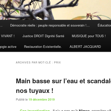
 …
Démocratie réelle : peuple responsable et souverain !…
Éducation
N VIVANT !
Justice DROIT Dignité Santé
MUSIQUE pour TOUS !
ogie active
Restauration Existentielle.
ALBERT JACQUARD
ARCHIVES PAR MOT-CLÉ :
PRIX
Main basse sur l’eau et scanda
nos tuyaux !
Publié le
19 décembre 2019
Cas investigation
Il n’y a pas qu’à
Nîmes
, première vil