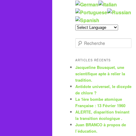
R
e
c
h
ARTICLES RÉCENTS
e
Jacqueline Bousquet, une
r
scientifique apte à relier la
c
tradition.
h
Antidote universel, le dioxyde
e
de chlore ?
La 1ère bombe atomique
Française : 13 Février 1960
ALERTE, disparition freinant
la transition écologique .
Juan BRANCO à propos de
l’éducation.