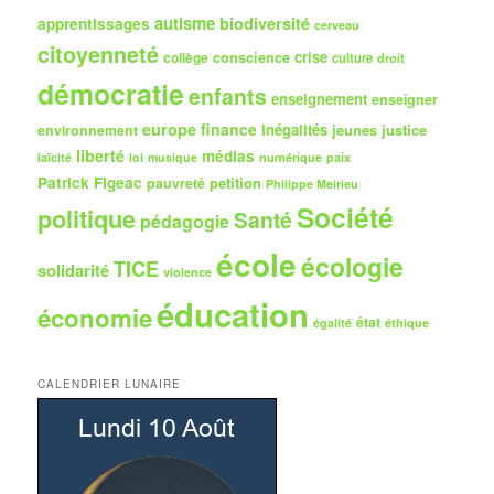
e
autisme
biodiversité
apprentissages
cerveau
citoyenneté
crise
collège
conscience
culture
droit
démocratie
enfants
enseignement
enseigner
europe
finance
inégalités
jeunes
justice
environnement
liberté
médias
numérique
paix
laïcité
loi
musique
Patrick Figeac
petition
pauvreté
Philippe Meirieu
Société
politique
Santé
pédagogie
école
écologie
TICE
solidarité
violence
éducation
économie
état
égalité
éthique
CALENDRIER LUNAIRE