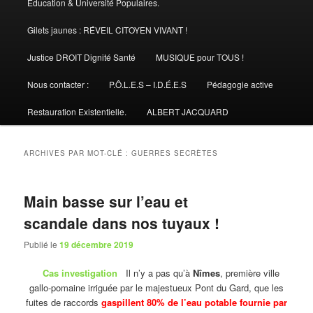
Éducation & Université Populaires.
Gilets jaunes : RÉVEIL CITOYEN VIVANT !
Justice DROIT Dignité Santé
MUSIQUE pour TOUS !
Nous contacter :
P.Ô.L.E.S – I.D.É.E.S
Pédagogie active
Restauration Existentielle.
ALBERT JACQUARD
ARCHIVES PAR MOT-CLÉ :
GUERRES SECRÈTES
Main basse sur l’eau et
scandale dans nos tuyaux !
Publié le
19 décembre 2019
Cas investigation
Il n’y a pas qu’à
Nîmes
, première ville
gallo-pomaine irriguée par le majestueux Pont du Gard, que les
fuites de raccords
gaspillent 80% de l’eau potable fournie par