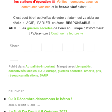
les stations d’épuration !!!
Vérifiez, comparez avec les
communes voisines
et le
besoin vital
aidant …
C’est peut-être l
‘activation
de votre striatum qui va aider au
déclic : AGIR, PARLER en étant
RESPONSABLE !!
ARTE : Les
guerres secrètes
de l’eau en Europe
( 20h50 mardi
17 Décembre )
Continuer la lecture
→
Share:
Publié dans
Actualités-Important
|
Marqué avec
bien public
,
collectivités locales
,
EAU
,
europe
,
guerres secrètes
,
omerta
,
prix
,
réseau canalisations
,
SAUR
ÉPHÉMÈRE
9-10 Décembre désarmons le béton !
AUCUN
COMMENTAIRE →
La Nuit Du Droit 4-5 Octobre 2023