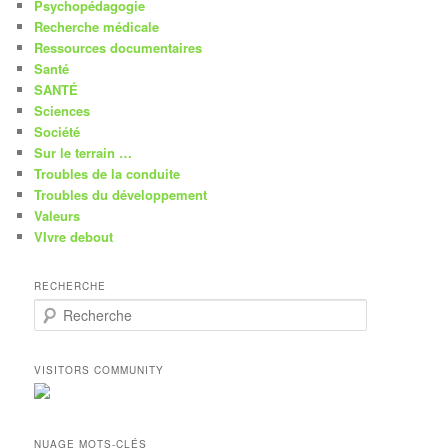
Psychopédagogie
Recherche médicale
Ressources documentaires
Santé
SANTÉ
Sciences
Société
Sur le terrain …
Troubles de la conduite
Troubles du développement
Valeurs
VIvre debout
RECHERCHE
R
e
c
h
VISITORS COMMUNITY
e
r
c
h
NUAGE MOTS-CLÉS