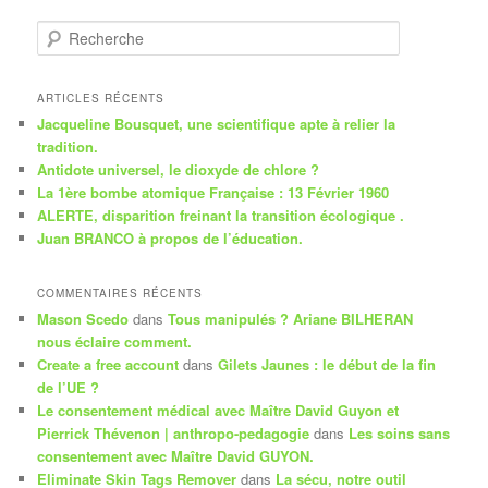
R
e
c
h
ARTICLES RÉCENTS
e
Jacqueline Bousquet, une scientifique apte à relier la
r
tradition.
c
Antidote universel, le dioxyde de chlore ?
h
La 1ère bombe atomique Française : 13 Février 1960
e
ALERTE, disparition freinant la transition écologique .
Juan BRANCO à propos de l’éducation.
COMMENTAIRES RÉCENTS
Mason Scedo
dans
Tous manipulés ? Ariane BILHERAN
nous éclaire comment.
Create a free account
dans
Gilets Jaunes : le début de la fin
de l’UE ?
Le consentement médical avec Maître David Guyon et
Pierrick Thévenon | anthropo-pedagogie
dans
Les soins sans
consentement avec Maître David GUYON.
Eliminate Skin Tags Remover
dans
La sécu, notre outil