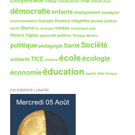
citoyenneté
crise
collège
conscience
culture
droit
démocratie
enfants
enseignement
enseigner
europe
finance
inégalités
jeunes
justice
environnement
liberté
médias
numérique
paix
laïcité
loi
musique
Patrick Figeac
petition
pauvreté
Philippe Meirieu
Société
politique
Santé
pédagogie
école
écologie
TICE
solidarité
violence
éducation
économie
état
égalité
éthique
CALENDRIER LUNAIRE