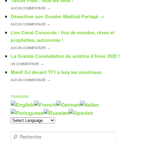
Twitter Files : tous les liens !
AUCUN
COMMENTAIRE →
Désactiver son Dossier Médical Partagé
→
AUCUN
COMMENTAIRE →
Live Canal Concorde : fins de mondes, rêves et
prophéties, autonomie !
AUCUN
COMMENTAIRE →
La Grande Constellation du solstice d’hiver 2020 !
UN
COMMENTAIRE →
Manif GJ devant TF1 à Issy les moulinaux
AUCUN
COMMENTAIRE →
TRADUIRE
R
e