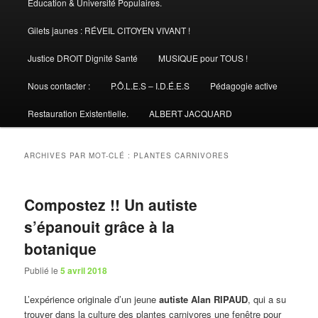
Éducation & Université Populaires.
Gilets jaunes : RÉVEIL CITOYEN VIVANT !
Justice DROIT Dignité Santé
MUSIQUE pour TOUS !
Nous contacter :
P.Ô.L.E.S – I.D.É.E.S
Pédagogie active
Restauration Existentielle.
ALBERT JACQUARD
ARCHIVES PAR MOT-CLÉ :
PLANTES CARNIVORES
Compostez !! Un autiste
s’épanouit grâce à la
botanique
Publié le
5 avril 2018
L’expérience originale d’un jeune
autiste Alan RIPAUD
, qui a su
trouver dans la culture des plantes carnivores une fenêtre pour