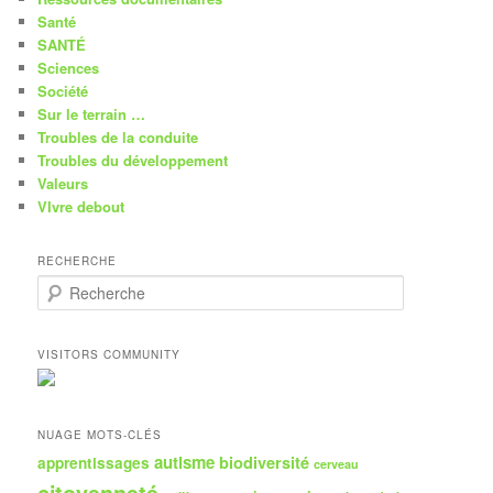
Santé
SANTÉ
Sciences
Société
Sur le terrain …
Troubles de la conduite
Troubles du développement
Valeurs
VIvre debout
RECHERCHE
R
e
c
h
VISITORS COMMUNITY
e
r
c
h
NUAGE MOTS-CLÉS
e
autisme
biodiversité
apprentissages
cerveau