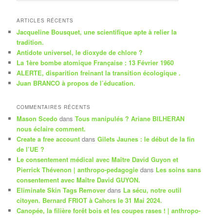
c
h
ARTICLES RÉCENTS
e
Jacqueline Bousquet, une scientifique apte à relier la
r
tradition.
c
Antidote universel, le dioxyde de chlore ?
h
La 1ère bombe atomique Française : 13 Février 1960
e
ALERTE, disparition freinant la transition écologique .
Juan BRANCO à propos de l’éducation.
COMMENTAIRES RÉCENTS
Mason Scedo
dans
Tous manipulés ? Ariane BILHERAN
nous éclaire comment.
Create a free account
dans
Gilets Jaunes : le début de la fin
de l’UE ?
Le consentement médical avec Maître David Guyon et
Pierrick Thévenon | anthropo-pedagogie
dans
Les soins sans
consentement avec Maître David GUYON.
Eliminate Skin Tags Remover
dans
La sécu, notre outil
citoyen. Bernard FRIOT à Cahors le 31 Mai 2024.
Canopée, la filière forêt bois et les coupes rases ! | anthropo-