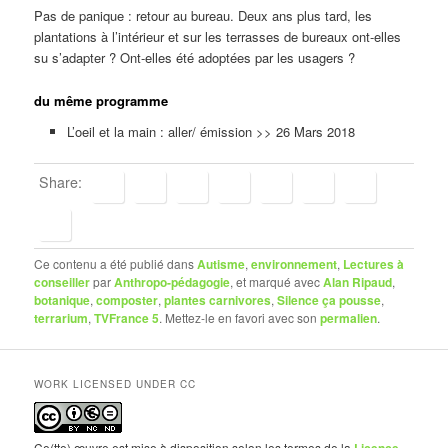
Pas de panique : retour au bureau. Deux ans plus tard, les
plantations à l’intérieur et sur les terrasses de bureaux ont-elles
su s’adapter ? Ont-elles été adoptées par les usagers ?
du même programme
L’oeil et la main : aller/ émission >> 26 Mars 2018
Share:
Ce contenu a été publié dans
Autisme
,
environnement
,
Lectures à
conseiller
par
Anthropo-pédagogie
, et marqué avec
Alan Ripaud
,
botanique
,
composter
,
plantes carnivores
,
Silence ça pousse
,
terrarium
,
TVFrance 5
. Mettez-le en favori avec son
permalien
.
WORK LICENSED UNDER CC
Ce(tte) œuvre est mise à disposition selon les termes de la
Licence