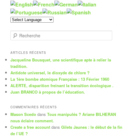
R
e
c
h
ARTICLES RÉCENTS
e
Jacqueline Bousquet, une scientifique apte à relier la
r
tradition.
c
Antidote universel, le dioxyde de chlore ?
h
La 1ère bombe atomique Française : 13 Février 1960
e
ALERTE, disparition freinant la transition écologique .
Juan BRANCO à propos de l’éducation.
COMMENTAIRES RÉCENTS
Mason Scedo
dans
Tous manipulés ? Ariane BILHERAN
nous éclaire comment.
Create a free account
dans
Gilets Jaunes : le début de la fin
de l’UE ?