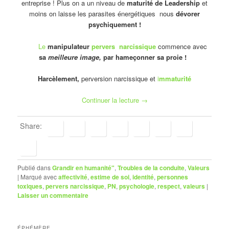
entreprise ! Plus on a un niveau de
maturité de Leadership
et
moins on laisse les parasites énergétiques nous
dévorer
psychiquement !
Le
manipulateur
pervers narcissique
commence avec
sa
meilleure image,
par hameçonner sa proie !
Harcèlement,
perversion narcissique et
i
mmaturité
Continuer la lecture
→
Share:
Publié dans
Grandir en humanité"
,
Troubles de la conduite
,
Valeurs
|
Marqué avec
affectivité
,
estime de soi
,
identité
,
personnes
toxiques
,
pervers narcissique
,
PN
,
psychologie
,
respect
,
valeurs
|
Laisser un commentaire
ÉPHÉMÈRE