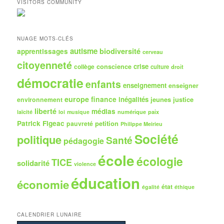
VISITORS COMMUNITY
e
r
c
h
NUAGE MOTS-CLÉS
e
autisme
biodiversité
apprentissages
cerveau
citoyenneté
crise
collège
conscience
culture
droit
démocratie
enfants
enseignement
enseigner
europe
finance
inégalités
jeunes
justice
environnement
liberté
médias
numérique
paix
laïcité
loi
musique
Patrick Figeac
petition
pauvreté
Philippe Meirieu
Société
politique
Santé
pédagogie
école
écologie
TICE
solidarité
violence
éducation
économie
état
égalité
éthique
CALENDRIER LUNAIRE