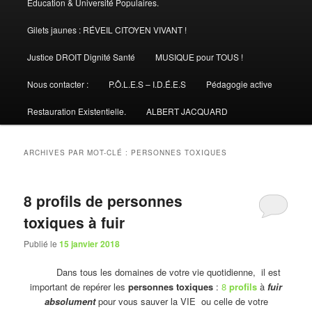
Éducation & Université Populaires.
Gilets jaunes : RÉVEIL CITOYEN VIVANT !
Justice DROIT Dignité Santé
MUSIQUE pour TOUS !
Nous contacter :
P.Ô.L.E.S – I.D.É.E.S
Pédagogie active
Restauration Existentielle.
ALBERT JACQUARD
ARCHIVES PAR MOT-CLÉ :
PERSONNES TOXIQUES
8 profils de personnes
toxiques à fuir
Publié le
15 janvier 2018
Dans tous les domaines de votre vie quotidienne, il est
important de repérer les
personnes toxiques
:
8
profils
à
fuir
absolument
pour vous sauver la VIE ou celle de votre