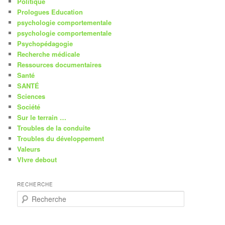
Politique
Prologues Education
psychologie comportementale
psychologie comportementale
Psychopédagogie
Recherche médicale
Ressources documentaires
Santé
SANTÉ
Sciences
Société
Sur le terrain …
Troubles de la conduite
Troubles du développement
Valeurs
VIvre debout
RECHERCHE
R
e
c
h