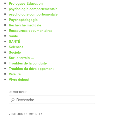
Prologues Education
psychologie comportementale
psychologie comportementale
Psychopédagogie
Recherche médicale
Ressources documentaires
Santé
SANTÉ
Sciences
Société
Sur le terrain …
Troubles de la conduite
Troubles du développement
Valeurs
VIvre debout
RECHERCHE
R
e
c
h
VISITORS COMMUNITY