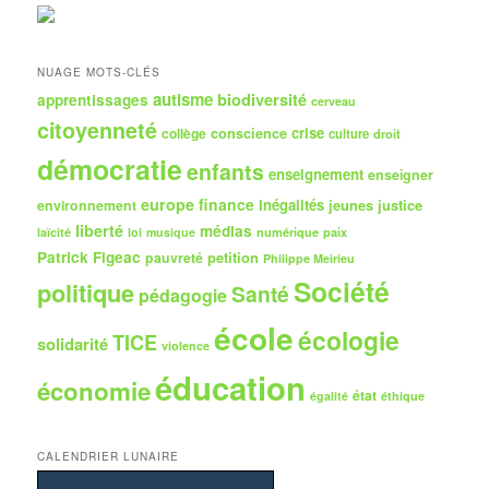
e
r
c
h
NUAGE MOTS-CLÉS
e
autisme
biodiversité
apprentissages
cerveau
citoyenneté
crise
collège
conscience
culture
droit
démocratie
enfants
enseignement
enseigner
europe
finance
inégalités
jeunes
justice
environnement
liberté
médias
numérique
paix
laïcité
loi
musique
Patrick Figeac
petition
pauvreté
Philippe Meirieu
Société
politique
Santé
pédagogie
école
écologie
TICE
solidarité
violence
éducation
économie
état
égalité
éthique
CALENDRIER LUNAIRE