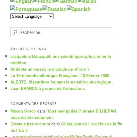
R
e
c
h
ARTICLES RÉCENTS
e
Jacqueline Bousquet, une scientifique apte à relier la
r
tradition.
c
Antidote universel, le dioxyde de chlore ?
h
La 1ère bombe atomique Française : 13 Février 1960
e
ALERTE, disparition freinant la transition écologique .
Juan BRANCO à propos de l’éducation.
COMMENTAIRES RÉCENTS
Mason Scedo
dans
Tous manipulés ? Ariane BILHERAN
nous éclaire comment.
Create a free account
dans
Gilets Jaunes : le début de la fin
de l’UE ?
Le consentement médical avec Maître David Guyon et