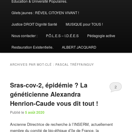
Éducation & Université Populaires.
Gilets jaunes : RÉVEIL CITOYEN VIVANT !
Justice DROIT Dignité Santé
MUSIQUE pour TOUS !
Nous contacter :
P.Ô.L.E.S – I.D.É.E.S
Pédagogie active
Restauration Existentielle.
ALBERT JACQUARD
ARCHIVES PAR MOT-CLÉ :
PASCAL TRÉFFAINGUY
Sras-cov-2, épidémie ? La
2
généticienne Alexandra
Henrion-Caude vous dit tout !
Publié le
5 août 2020
Ancienne Diirectrice de recherche à l’INSERM, actuellement
membre du comité de bio-éthique d’île de France, la