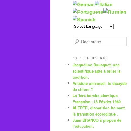
R
e
c
h
ARTICLES RÉCENTS
e
Jacqueline Bousquet, une
r
scientifique apte à relier la
c
tradition.
h
Antidote universel, le dioxyde
e
de chlore ?
La 1ère bombe atomique
Française : 13 Février 1960
ALERTE, disparition freinant
la transition écologique .
Juan BRANCO à propos de
l’éducation.