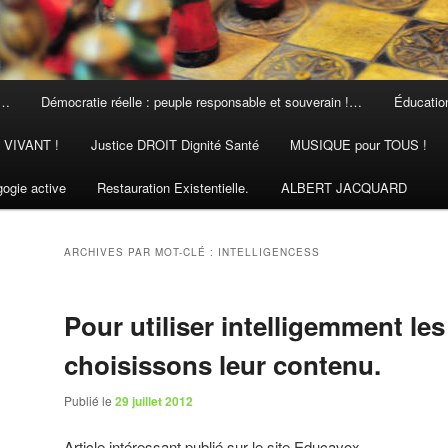
 …
Démocratie réelle : peuple responsable et souverain !…
Éducation
N VIVANT !
Justice DROIT Dignité Santé
MUSIQUE pour TOUS !
ogie active
Restauration Existentielle.
ALBERT JACQUARD
ARCHIVES PAR MOT-CLÉ :
INTELLIGENCESS
Pour utiliser intelligemment le
choisissons leur contenu.
Publié le
29 juillet 2012
Article intéressant publié sur le site Educavox.