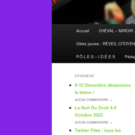
Menu
Accueil
CHEVAL – MIROIR
principal
Gilets jaunes : RÉVEIL CITOYE
P.Ô.L.E.S – I.D.É.E.S
Pédag
ÉPHÉMÈRE
9-10 Décembre désarmons
le béton !
AUCUN
COMMENTAIRE →
La Nuit Du Droit 4-5
Octobre 2023
AUCUN
COMMENTAIRE →
Twitter Files : tous les