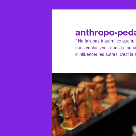
Aller
Aller
au
au
contenu
contenu
anthropo-ped
principal
secondaire
" Ne fais pas à autrui ce que t
nous voulons voir dans le mond
d'influencer les autres, c'est la