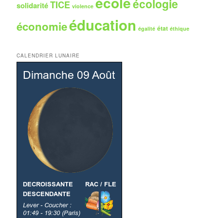
école
écologie
TICE
solidarité
violence
éducation
économie
état
égalité
éthique
CALENDRIER LUNAIRE