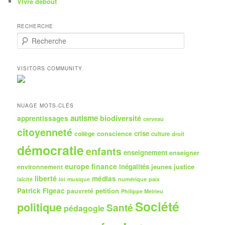
VIvre debout
RECHERCHE
R
e
c
h
VISITORS COMMUNITY
e
r
c
h
NUAGE MOTS-CLÉS
e
autisme
biodiversité
apprentissages
cerveau
citoyenneté
crise
collège
conscience
culture
droit
démocratie
enfants
enseignement
enseigner
europe
finance
inégalités
jeunes
justice
environnement
liberté
médias
numérique
paix
laïcité
loi
musique
Patrick Figeac
petition
pauvreté
Philippe Meirieu
Société
politique
Santé
pédagogie