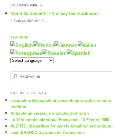
UN
COMMENTAIRE →
Manif GJ devant TF1 à Issy les moulinaux
AUCUN
COMMENTAIRE →
TRADUIRE
R
e
c
h
ARTICLES RÉCENTS
e
Jacqueline Bousquet, une scientifique apte à relier la
r
tradition.
c
Antidote universel, le dioxyde de chlore ?
h
La 1ère bombe atomique Française : 13 Février 1960
e
ALERTE, disparition freinant la transition écologique .
Juan BRANCO à propos de l’éducation.