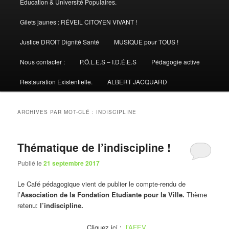
Éducation & Université Populaires.
Gilets jaunes : RÉVEIL CITOYEN VIVANT !
Justice DROIT Dignité Santé
MUSIQUE pour TOUS !
Nous contacter :
P.Ô.L.E.S – I.D.É.E.S
Pédagogie active
Restauration Existentielle.
ALBERT JACQUARD
ARCHIVES PAR MOT-CLÉ :
INDISCIPLINE
Thématique de l’indiscipline !
Publié le
21 septembre 2017
Le Café pédagogique vient de publier le compte-rendu de
l’
Association de la Fondation Etudiante pour la Ville.
Thème
retenu:
l’indiscipline.
Cliquez ici :
l’AFEV