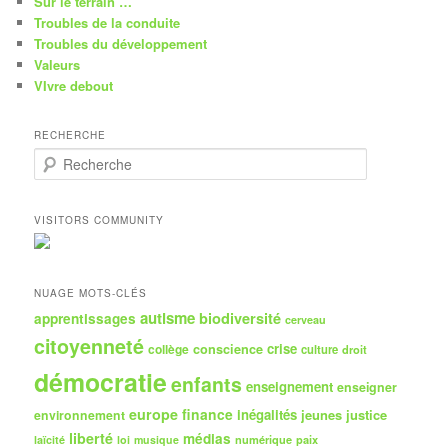
Sur le terrain …
Troubles de la conduite
Troubles du développement
Valeurs
VIvre debout
RECHERCHE
R
e
c
h
VISITORS COMMUNITY
e
r
c
h
NUAGE MOTS-CLÉS
e
autisme
biodiversité
apprentissages
cerveau
citoyenneté
crise
collège
conscience
culture
droit
démocratie
enfants
enseignement
enseigner
europe
finance
inégalités
jeunes
justice
environnement
liberté
médias
numérique
paix
laïcité
loi
musique