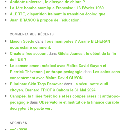
Antidote universel, le dioxyde de chlore ?
h
La 1ère bombe atomique Française : 13 Février 1960
e
ALERTE, disparition freinant la transition écologique .
Juan BRANCO à propos de l’éducation.
COMMENTAIRES RÉCENTS
Mason Scedo
dans
Tous manipulés ? Ariane BILHERAN
nous éclaire comment.
Create a free account
dans
Gilets Jaunes : le début de la fin
de l’UE ?
Le consentement médical avec Maître David Guyon et
Pierrick Thévenon | anthropo-pedagogie
dans
Les soins sans
consentement avec Maître David GUYON.
Eliminate Skin Tags Remover
dans
La sécu, notre outil
citoyen. Bernard FRIOT à Cahors le 31 Mai 2024.
Canopée, la filière forêt bois et les coupes rases ! | anthropo-
pedagogie
dans
Observatoire et Institut de la finance durable
décryptent le pacte vert
ARCHIVES
août 2026