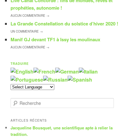
Live Canal Concorde : fins de mondes, rêves et
prophéties, autonomie !
AUCUN
COMMENTAIRE →
La Grande Constellation du solstice d’hiver 2020 !
UN
COMMENTAIRE →
Manif GJ devant TF1 à Issy les moulinaux
AUCUN
COMMENTAIRE →
TRADUIRE
R
e
c
h
ARTICLES RÉCENTS
e
Jacqueline Bousquet, une scientifique apte à relier la
r
tradition.
c