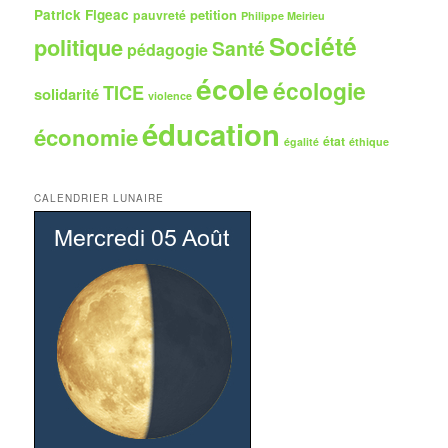
Patrick Figeac
petition
pauvreté
Philippe Meirieu
Société
politique
Santé
pédagogie
école
écologie
TICE
solidarité
violence
éducation
économie
état
égalité
éthique
CALENDRIER LUNAIRE