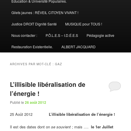
Éducation & Université Populaires.
Gilets jaunes : RÉVEIL CITOYEN VIVANT !
Justice DROIT Dignité Santé
MUSIQUE pour TOUS !
Nous contacter :
P.Ô.L.E.S – I.D.É.E.S
Pédagogie active
Restauration Existentielle.
ALBERT JACQUARD
ARCHIVES PAR MOT-CLÉ :
GAZ
L’illisible libéralisation de
l’énergie !
Publié le
26 août 2012
25 Août 2012
L’illisible libéralisation de l’énergie !
Il est des dates dont on
se souvient
; mais ….
le 1er Juillet