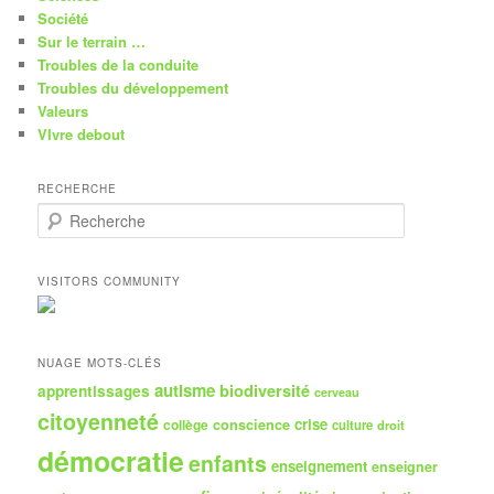
Société
Sur le terrain …
Troubles de la conduite
Troubles du développement
Valeurs
VIvre debout
RECHERCHE
R
e
c
h
VISITORS COMMUNITY
e
r
c
h
NUAGE MOTS-CLÉS
e
autisme
biodiversité
apprentissages
cerveau
citoyenneté
crise
collège
conscience
culture
droit
démocratie
enfants
enseignement
enseigner