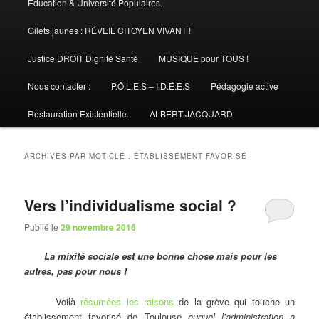
Éducation & Université Populaires.
Gilets jaunes : RÉVEIL CITOYEN VIVANT !
Justice DROIT Dignité Santé
MUSIQUE pour TOUS !
Nous contacter :
P.Ô.L.E.S – I.D.É.E.S
Pédagogie active
Restauration Existentielle.
ALBERT JACQUARD
ARCHIVES PAR MOT-CLÉ :
ÉTABLISSEMENT FAVORISÉ
Vers l’individualisme social ?
Publié le
29 novembre 2016
La mixité sociale est une bonne chose mais pour les
autres, pas pour nous !
Voilà
résumées les raisons
de la grève qui touche un
établissement favorisé de Toulouse
auquel l’administration a