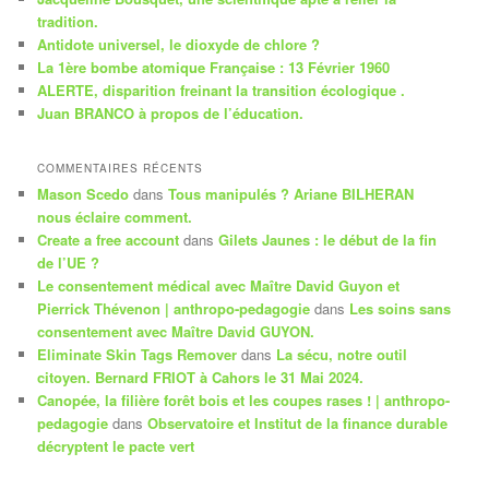
r
tradition.
c
Antidote universel, le dioxyde de chlore ?
h
La 1ère bombe atomique Française : 13 Février 1960
e
ALERTE, disparition freinant la transition écologique .
Juan BRANCO à propos de l’éducation.
COMMENTAIRES RÉCENTS
Mason Scedo
dans
Tous manipulés ? Ariane BILHERAN
nous éclaire comment.
Create a free account
dans
Gilets Jaunes : le début de la fin
de l’UE ?
Le consentement médical avec Maître David Guyon et
Pierrick Thévenon | anthropo-pedagogie
dans
Les soins sans
consentement avec Maître David GUYON.
Eliminate Skin Tags Remover
dans
La sécu, notre outil
citoyen. Bernard FRIOT à Cahors le 31 Mai 2024.
Canopée, la filière forêt bois et les coupes rases ! | anthropo-
pedagogie
dans
Observatoire et Institut de la finance durable
décryptent le pacte vert