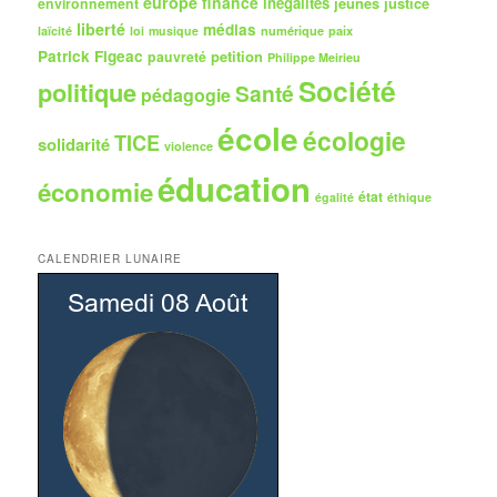
europe
finance
inégalités
jeunes
justice
environnement
liberté
médias
numérique
paix
laïcité
loi
musique
Patrick Figeac
petition
pauvreté
Philippe Meirieu
Société
politique
Santé
pédagogie
école
écologie
TICE
solidarité
violence
éducation
économie
état
égalité
éthique
CALENDRIER LUNAIRE