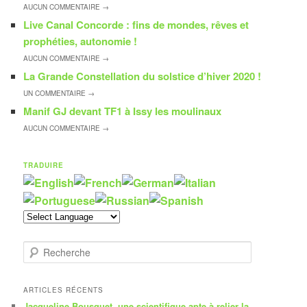
AUCUN
COMMENTAIRE →
Live Canal Concorde : fins de mondes, rêves et
prophéties, autonomie !
AUCUN
COMMENTAIRE →
La Grande Constellation du solstice d’hiver 2020 !
UN
COMMENTAIRE →
Manif GJ devant TF1 à Issy les moulinaux
AUCUN
COMMENTAIRE →
TRADUIRE
R
e
c
h
ARTICLES RÉCENTS
e
Jacqueline Bousquet, une scientifique apte à relier la