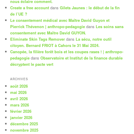
nous éclaire comment.
Create a free account
dans
Gilets Jaunes : le début de la fin
de l’UE ?
Le consentement médical avec Maître David Guyon et
Pierrick Thévenon | anthropo-pedagogie
dans
Les soins sans
consentement avec Maître David GUYON.
Eliminate Skin Tags Remover
dans
La sécu, notre outil
citoyen. Bernard FRIOT à Cahors le 31 Mai 2024.
Canopée, la filière forêt bois et les coupes rases ! | anthropo-
pedagogie
dans
Observatoire et Institut de la finance durable
décryptent le pacte vert
ARCHIVES
août 2026
mai 2026
avril 2026
mars 2026
février 2026
janvier 2026
décembre 2025
novembre 2025