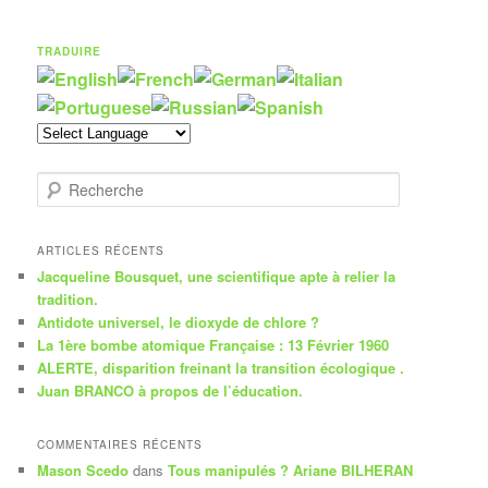
TRADUIRE
R
e
c
h
ARTICLES RÉCENTS
e
Jacqueline Bousquet, une scientifique apte à relier la
r
tradition.
c
Antidote universel, le dioxyde de chlore ?
h
La 1ère bombe atomique Française : 13 Février 1960
e
ALERTE, disparition freinant la transition écologique .
Juan BRANCO à propos de l’éducation.
COMMENTAIRES RÉCENTS
Mason Scedo
dans
Tous manipulés ? Ariane BILHERAN