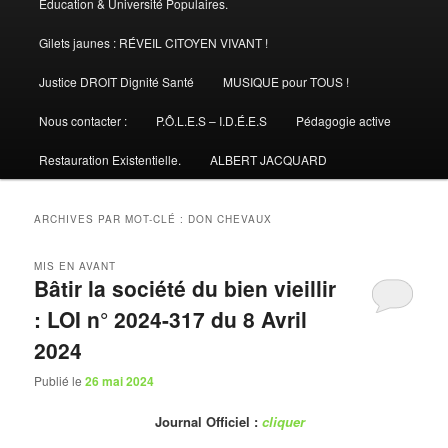
Éducation & Université Populaires.
Gilets jaunes : RÉVEIL CITOYEN VIVANT !
Justice DROIT Dignité Santé
MUSIQUE pour TOUS !
Nous contacter :
P.Ô.L.E.S – I.D.É.E.S
Pédagogie active
Restauration Existentielle.
ALBERT JACQUARD
ARCHIVES PAR MOT-CLÉ :
DON CHEVAUX
MIS EN AVANT
Bâtir la société du bien vieillir
: LOI n° 2024-317 du 8 Avril
2024
Publié le
26 mai 2024
Journal Officiel :
cliquer