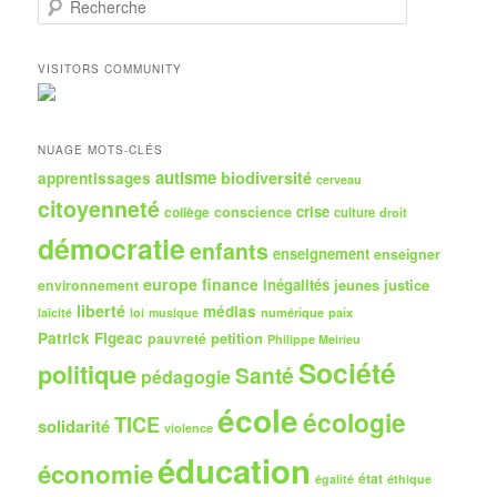
e
c
h
VISITORS COMMUNITY
e
r
c
h
NUAGE MOTS-CLÉS
e
autisme
biodiversité
apprentissages
cerveau
citoyenneté
crise
collège
conscience
culture
droit
démocratie
enfants
enseignement
enseigner
europe
finance
inégalités
jeunes
justice
environnement
liberté
médias
numérique
paix
laïcité
loi
musique
Patrick Figeac
petition
pauvreté
Philippe Meirieu
Société
politique
Santé
pédagogie
école
écologie
TICE
solidarité
violence
éducation
économie
état
égalité
éthique