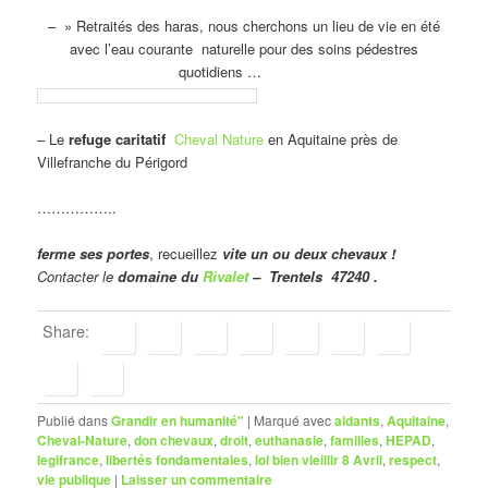
– » Retraités des haras, nous cherchons un lieu de vie en été
avec l’eau courante naturelle pour des soins pédestres
quotidiens …
– Le
refuge caritatif
Cheval Nature
en Aquitaine près de
Villefranche du Périgord
……………..
ferme ses portes
, recueillez
vite un ou deux chevaux !
Contacter le
domaine du
Rivalet
– Trentels 47240 .
Share:
Publié dans
Grandir en humanité"
|
Marqué avec
aidants
,
Aquitaine
,
Cheval-Nature
,
don chevaux
,
droit
,
euthanasie
,
familles
,
HEPAD
,
legifrance
,
libertés fondamentales
,
loi bien vieillir 8 Avril
,
respect
,
vie publique
|
Laisser un commentaire