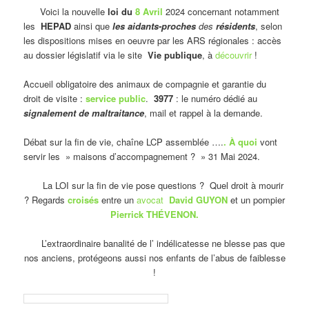
Voici la nouvelle
loi du
8 Avril
2024 concernant notamment
les
HEPAD
ainsi que
les aidants-proches
des
résidents
, selon
les dispositions mises en oeuvre par les ARS régionales : accès
au dossier législatif via le site
Vie publique
, à
découvrir
!
Accueil obligatoire des animaux de compagnie et garantie du
droit de visite :
service public
.
3977
: le numéro dédié au
signalement de maltraitance
, mail et rappel à la demande.
Débat sur la fin de vie, chaîne LCP assemblée ….
. À quoi
vont
servir les » maisons d’accompagnement ? » 31 Mai 2024.
La LOI sur la fin de vie pose questions ? Quel droit à mourir
? Regards
croisés
entre un
avocat
David GUYON
et un pompier
Pierrick THÉVENON.
L’extraordinaire banalité de l’ indélicatesse ne blesse pas que
nos anciens, protégeons aussi nos enfants de l’abus de faiblesse
!