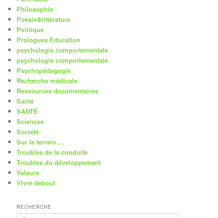
Philosophie
Poésie&littérature
Politique
Prologues Education
psychologie comportementale
psychologie comportementale
Psychopédagogie
Recherche médicale
Ressources documentaires
Santé
SANTÉ
Sciences
Société
Sur le terrain …
Troubles de la conduite
Troubles du développement
Valeurs
VIvre debout
RECHERCHE
R