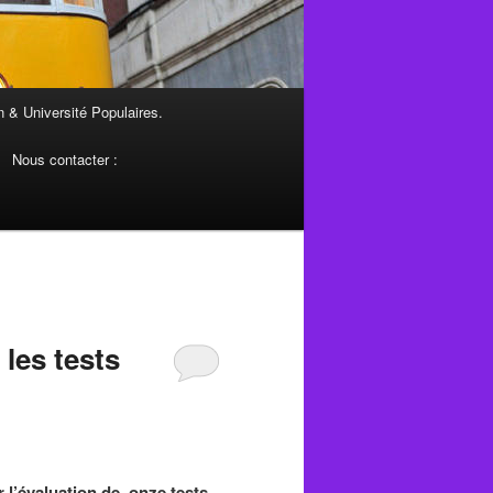
 & Université Populaires.
Nous contacter :
les tests
r l’évaluation de onze tests