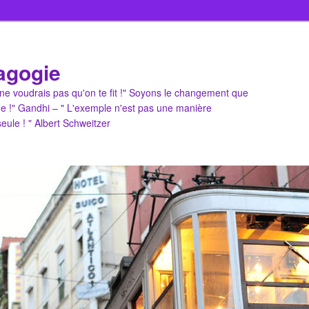
agogie
u ne voudrais pas qu'on te fit !" Soyons le changement que
e !" Gandhi – " L'exemple n'est pas une manière
 seule ! " Albert Schweitzer