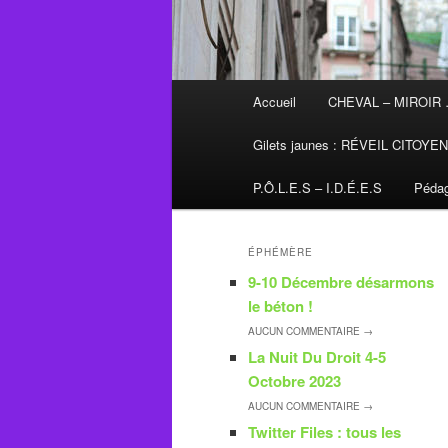
Menu
Accueil
CHEVAL – MIROIR
principal
Gilets jaunes : RÉVEIL CITOYE
P.Ô.L.E.S – I.D.É.E.S
Pédag
ÉPHÉMÈRE
9-10 Décembre désarmons
le béton !
AUCUN
COMMENTAIRE →
La Nuit Du Droit 4-5
Octobre 2023
AUCUN
COMMENTAIRE →
Twitter Files : tous les