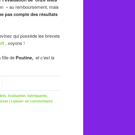
cron » au remboursement, mais
nne pas compte des résultats
devinez qui possède les brevets
ft
, voyons !
fille de
Poutine,
et c’est la
dels
,
évaluation
,
fabriquants
,
tests
|
Laisser un commentaire