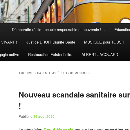
 …
Démocratie réelle : peuple responsable et souverain !…
Éducation
N VIVANT !
Justice DROIT Dignité Santé
MUSIQUE pour TOUS !
ogie active
Restauration Existentielle.
ALBERT JACQUARD
ARCHIVES PAR MOT-CLÉ :
DAVID MENDELS
Nouveau scandale sanitaire sur 
!
Publié le
26 août 2020
Le physicien
David Mendels
nous décrit son
expertise su