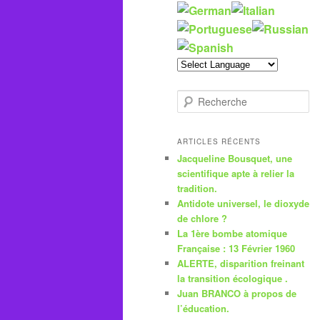
R
e
c
h
ARTICLES RÉCENTS
e
Jacqueline Bousquet, une
r
scientifique apte à relier la
c
tradition.
h
Antidote universel, le dioxyde
e
de chlore ?
La 1ère bombe atomique
Française : 13 Février 1960
ALERTE, disparition freinant
la transition écologique .
Juan BRANCO à propos de
l’éducation.