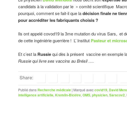
candidats à la validation par le » comité scientifique Ma
pourquoi, comment se fait-il que la
décision finale ne tie
pour accréditer les fabriquants choisis ?
Ils ont appelé covod19 la 3me mutation du virus Sars, et 
de cette ingéniérie guerrière ! L’ Institut
Pasteur et microso
Et c’est la
Russie
qui dès à présent vaccine en exemple la 
Russie qui livre ses vaccins au Brésil ….
Share:
Publié dans
Recherche médicale
|
Marqué avec
covid19
,
David Men
intelligence artificielle
,
Kremlin-Bicêtre
,
OMS
,
physicien
,
Sarscov2
,