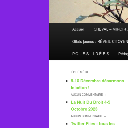
Menu
Accueil
CHEVAL – MIROIR
principal
Gilets jaunes : RÉVEIL CITOYE
P.Ô.L.E.S – I.D.É.E.S
Pédag
ÉPHÉMÈRE
9-10 Décembre désarmons
le béton !
AUCUN
COMMENTAIRE →
La Nuit Du Droit 4-5
Octobre 2023
AUCUN
COMMENTAIRE →
Twitter Files : tous les