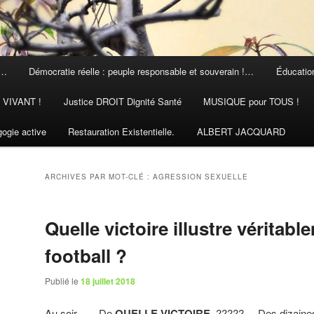
 …
Démocratie réelle : peuple responsable et souverain !…
Éducation
N VIVANT !
Justice DROIT Dignité Santé
MUSIQUE pour TOUS !
ogie active
Restauration Existentielle.
ALBERT JACQUARD
ARCHIVES PAR MOT-CLÉ :
AGRESSION SEXUELLE
Quelle victoire illustre véritabl
football ?
Publié le
18 juillet 2018
Au soir …. De
QUELLE VICTOIRE
????? Des dizaine