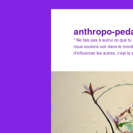
Aller
Aller
au
au
contenu
contenu
anthropo-ped
principal
secondaire
" Ne fais pas à autrui ce que t
nous voulons voir dans le mond
d'influencer les autres, c'est la