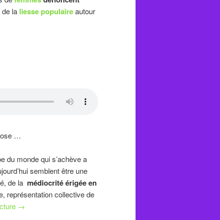
de la
liesse populaire
autour
chose …
upe du monde qui s’achève a
ujourd’hui semblent être une
té, de la
médiocrité érigée en
e, représentation collective de
ecture
→