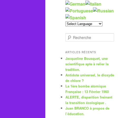
R
e
c
h
ARTICLES RÉCENTS
e
Jacqueline Bousquet, une
r
scientifique apte à relier la
c
tradition.
h
Antidote universel, le dioxyde
e
de chlore ?
La 1ère bombe atomique
Française : 13 Février 1960
ALERTE, disparition freinant
la transition écologique .
Juan BRANCO à propos de
l’éducation.