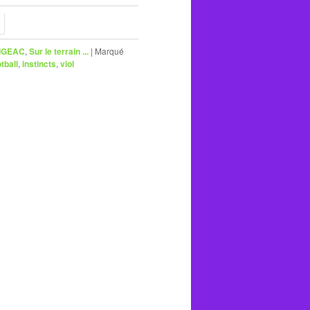
 FIGEAC
,
Sur le terrain ...
|
Marqué
tball
,
instincts
,
viol