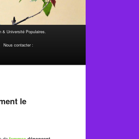
 & Université Populaires.
Nous contacter :
ement le
s de
femmes
dénoncent