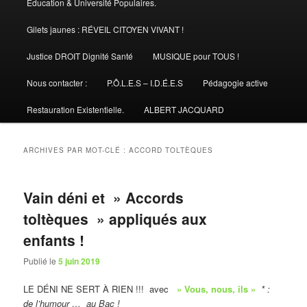
Éducation & Université Populaires.
Gilets jaunes : RÉVEIL CITOYEN VIVANT !
Justice DROIT Dignité Santé
MUSIQUE pour TOUS !
Nous contacter :
P.Ô.L.E.S – I.D.É.E.S
Pédagogie active
Restauration Existentielle.
ALBERT JACQUARD
ARCHIVES PAR MOT-CLÉ :
ACCORD TOLTÈQUES
Vain déni et » Accords
toltèques » appliqués aux
enfants !
Publié le
5 juin 2019
LE DÉNI NE SERT À RIEN !!! avec
» Vous, nous, ils »
* :
de l’humour … au Bac !