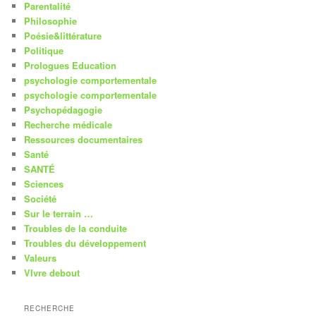
Parentalité
Philosophie
Poésie&littérature
Politique
Prologues Education
psychologie comportementale
psychologie comportementale
Psychopédagogie
Recherche médicale
Ressources documentaires
Santé
SANTÉ
Sciences
Société
Sur le terrain …
Troubles de la conduite
Troubles du développement
Valeurs
VIvre debout
RECHERCHE