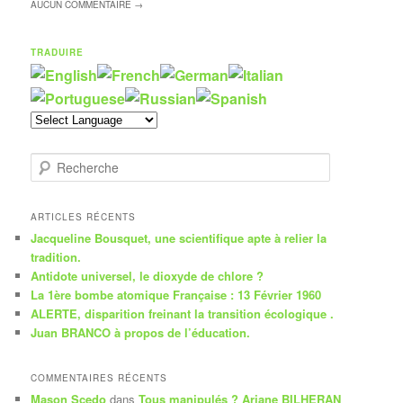
AUCUN
COMMENTAIRE →
TRADUIRE
R
e
c
h
ARTICLES RÉCENTS
e
Jacqueline Bousquet, une scientifique apte à relier la
r
tradition.
c
Antidote universel, le dioxyde de chlore ?
h
La 1ère bombe atomique Française : 13 Février 1960
e
ALERTE, disparition freinant la transition écologique .
Juan BRANCO à propos de l’éducation.
COMMENTAIRES RÉCENTS
Mason Scedo
dans
Tous manipulés ? Ariane BILHERAN