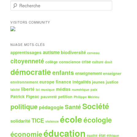
R
e
c
h
VISITORS COMMUNITY
e
r
c
h
NUAGE MOTS-CLÉS
e
autisme
biodiversité
apprentissages
cerveau
citoyenneté
crise
collège
conscience
culture
droit
démocratie
enfants
enseignement
enseigner
europe
finance
inégalités
jeunes
justice
environnement
liberté
médias
numérique
paix
laïcité
loi
musique
Patrick Figeac
petition
pauvreté
Philippe Meirieu
Société
politique
Santé
pédagogie
école
écologie
TICE
solidarité
violence
éducation
économie
état
égalité
éthique