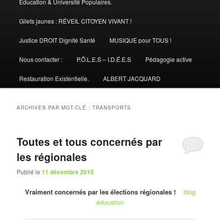
Éducation & Université Populaires.
Gilets jaunes : RÉVEIL CITOYEN VIVANT !
Justice DROIT Dignité Santé
MUSIQUE pour TOUS !
Nous contacter :
P.Ô.L.E.S – I.D.É.E.S
Pédagogie active
Restauration Existentielle.
ALBERT JACQUARD
ARCHIVES PAR MOT-CLÉ :
TRANSPORTS
Toutes et tous concernés par
les régionales
Publié le
11 décembre 2015
Vraiment concernés par les élections régionales !
blog
éducation