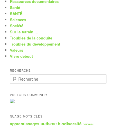
Ressources documentaires
Santé
SANTÉ
Sciences
Société
Sur le terrain …
Troubles de la conduite
Troubles du développement
Valeurs
VIvre debout
RECHERCHE
R
e
c
h
VISITORS COMMUNITY
e
r
c
h
NUAGE MOTS-CLÉS
e
autisme
biodiversité
apprentissages
cerveau