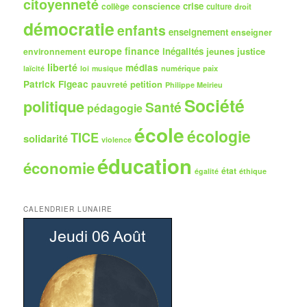
citoyenneté
crise
collège
conscience
culture
droit
démocratie
enfants
enseignement
enseigner
europe
finance
inégalités
jeunes
justice
environnement
liberté
médias
numérique
paix
laïcité
loi
musique
Patrick Figeac
petition
pauvreté
Philippe Meirieu
Société
politique
Santé
pédagogie
école
écologie
TICE
solidarité
violence
éducation
économie
état
égalité
éthique
CALENDRIER LUNAIRE