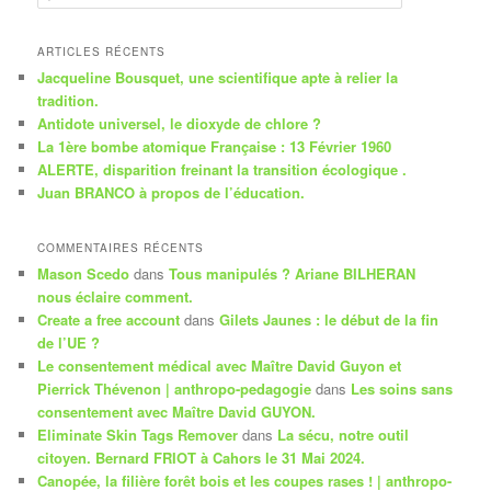
e
c
h
ARTICLES RÉCENTS
e
Jacqueline Bousquet, une scientifique apte à relier la
r
tradition.
c
Antidote universel, le dioxyde de chlore ?
h
La 1ère bombe atomique Française : 13 Février 1960
e
ALERTE, disparition freinant la transition écologique .
Juan BRANCO à propos de l’éducation.
COMMENTAIRES RÉCENTS
Mason Scedo
dans
Tous manipulés ? Ariane BILHERAN
nous éclaire comment.
Create a free account
dans
Gilets Jaunes : le début de la fin
de l’UE ?
Le consentement médical avec Maître David Guyon et
Pierrick Thévenon | anthropo-pedagogie
dans
Les soins sans
consentement avec Maître David GUYON.
Eliminate Skin Tags Remover
dans
La sécu, notre outil
citoyen. Bernard FRIOT à Cahors le 31 Mai 2024.
Canopée, la filière forêt bois et les coupes rases ! | anthropo-