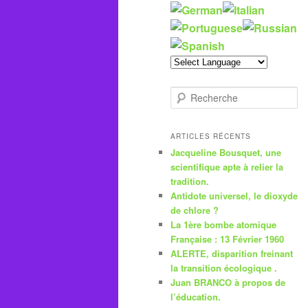
R
e
c
h
ARTICLES RÉCENTS
e
Jacqueline Bousquet, une
r
scientifique apte à relier la
c
tradition.
h
Antidote universel, le dioxyde
e
de chlore ?
La 1ère bombe atomique
Française : 13 Février 1960
ALERTE, disparition freinant
la transition écologique .
Juan BRANCO à propos de
l’éducation.