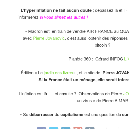
L’hyperinflation ne fait aucun doute
; dépassez la et l 
informerez
si vous aimez les autres !
» Macron est en train de vendre AIR FRANCE au QUAT
avec
Pierre Jovanovic
, c’est aussi obtenir des réponses
bitcoin ?
Planète 360 : Gérard INFOS
L
Édition « Le
jardin des livres
« , et le site de
Pierre JOVA
Si la France était un ménage, elle serait inter
L’inflation est là … et ensuite ? Observations de Pierre
JO
un virus » de Pierre AIMAR
» Se
débarrasser
du
capitalisme
est une question de
sur