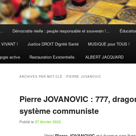
 …
Démocratie réelle : peuple responsable et souverain !…
Éducation
N VIVANT !
Justice DROIT Dignité Santé
MUSIQUE pour TOUS !
ogie active
Restauration Existentielle.
ALBERT JACQUARD
ARCHIVES PAR MOT-CLÉ :
PIERRE JOVANOVIC
Pierre JOVANOVIC : 777, drago
système communiste
Publié le
27 février 2022
Voici
Pierre JOVANOVIC
qui évoque son livre