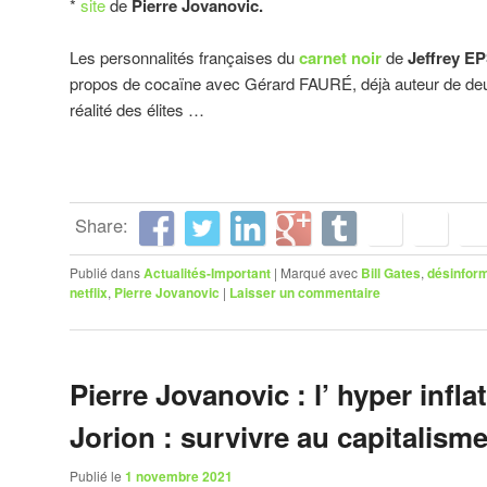
*
site
de
Pierre Jovanovic.
Les personnalités françaises du
carnet noir
de
Jeffrey E
propos de cocaïne avec Gérard FAURÉ, déjà auteur de deux
réalité des élites …
Share:
Publié dans
Actualités-Important
|
Marqué avec
Bill Gates
,
désinfor
netflix
,
Pierre Jovanovic
|
Laisser un commentaire
Pierre Jovanovic : l’ hyper infla
Jorion : survivre au capitalisme
Publié le
1 novembre 2021