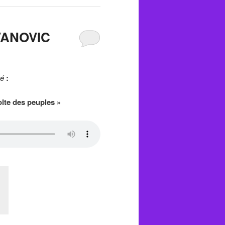
OVANOVIC
ré
:
olte des peuples »