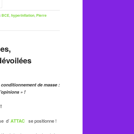
c
BCE
,
hyperinflation
,
Pierre
es,
dévoilées
e conditionnement de masse :
’opinions » !
!
se d’
ATTAC
se positionne !