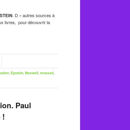
PSTEIN
. D » autres sources à
 livres, pour découvrir la
mation
,
Epstein
,
Maxwell
,
mossad
,
tion. Paul
 !