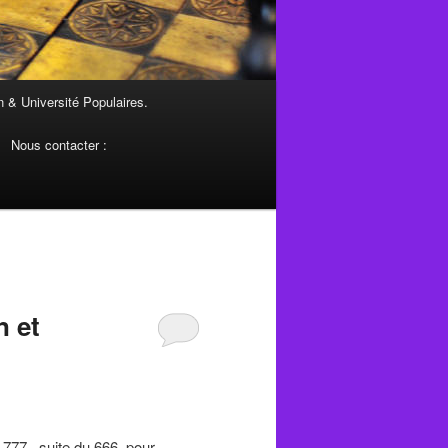
 & Université Populaires.
Nous contacter :
n et
 777, suite du 666, pour