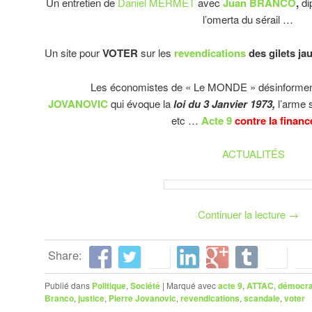
Un entretien de
Daniel MERMET
avec
Juan BRANCO
,
di
l’omerta du sérail …
Un site pour
VOTER
sur les
revendications
des gilets ja
Les économistes de « Le MONDE » désinforment :
JOVANOVIC
qui évoque la
loi du 3 Janvier 1973,
l’arme s
etc …
Acte 9
contre la finance
ACTUALITÉS
Continuer la lecture
→
Share:
Publié dans
Politique
,
Société
|
Marqué avec
acte 9
,
ATTAC
,
démocra
Branco
,
justice
,
Pierre Jovanovic
,
revendications
,
scandale
,
voter