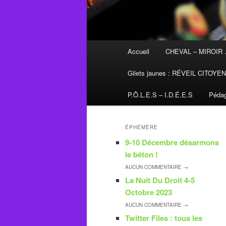
Menu
Accueil
CHEVAL – MIROIR
principal
Gilets jaunes : RÉVEIL CITOYE
P.Ô.L.E.S – I.D.É.E.S
Pédag
ÉPHÉMÈRE
9-10 Décembre désarmons
le béton !
AUCUN
COMMENTAIRE →
La Nuit Du Droit 4-5
Octobre 2023
AUCUN
COMMENTAIRE →
Twitter Files : tous les