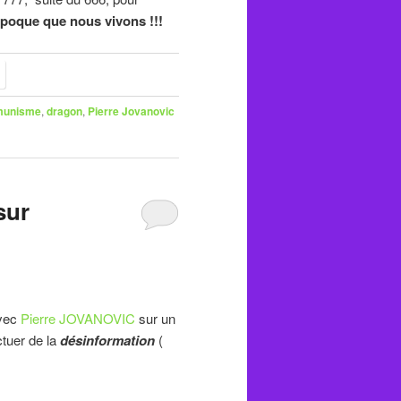
 époque que nous vivons !!!
unisme
,
dragon
,
Pierre Jovanovic
sur
vec
Pierre JOVANOVIC
sur un
ctuer de la
désinformation
(