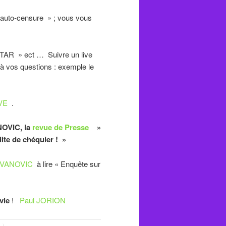
« auto-censure » ; vous vous
AR » ect … Suivre un live
 à vos questions : exemple le
IVE
.
NOVIC, la
revue de Presse
»
dite de chéquier ! »
VANOVIC
à lire « Enquête sur
vie
!
Paul JORION