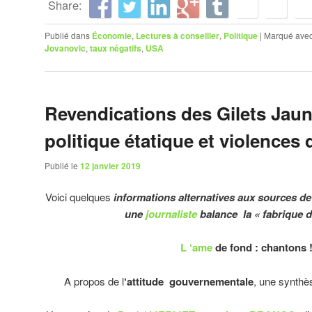
Share:
Publié dans
Économie
,
Lectures à conseiller
,
Politique
|
Marqué ave
Jovanovic
,
taux négatifs
,
USA
Revendications des Gilets Jaun
politique étatique et violences 
Publié le
12 janvier 2019
Voici quelques
informations alternatives aux sources d
une
journaliste
balance la « fabrique d
L ‘ame
de fond : chantons !
A propos de l
‘attitude gouvernementale
, une synthè