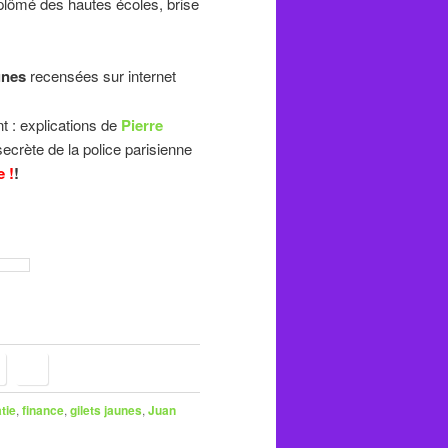
plômé des hautes écoles, brise
unes
recensées sur internet
 explications de
Pierre
ecrète de la police parisienne
 !
!
tie
,
finance
,
gilets jaunes
,
Juan