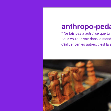
Aller
Aller
au
au
contenu
contenu
anthropo-ped
principal
secondaire
" Ne fais pas à autrui ce que t
nous voulons voir dans le mond
d'influencer les autres, c'est la