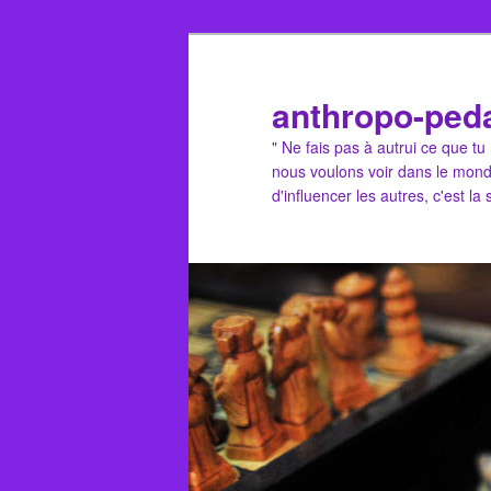
Aller
Aller
au
au
contenu
contenu
anthropo-ped
principal
secondaire
" Ne fais pas à autrui ce que t
nous voulons voir dans le mond
d'influencer les autres, c'est la