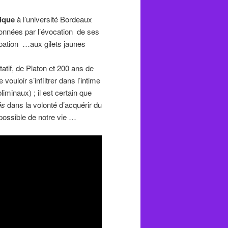
tique
à l’université Bordeaux
onnées par l’évocation de ses
ipation …aux gilets jaunes
tif, de Platon et 200 ans de
ouloir s’infiltrer dans l’intime
iminaux) ; il est certain que
és
dans la volonté d’acquérir du
 possible de notre vie …