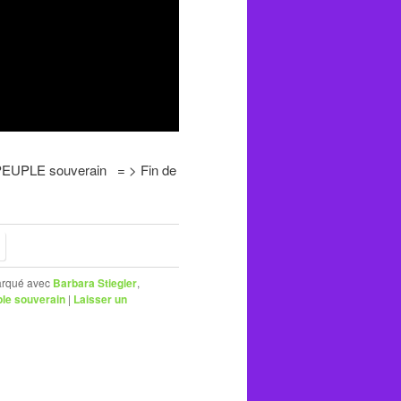
E souverain = > Fin de
rqué avec
Barbara Stiegler
,
le souverain
|
Laisser un