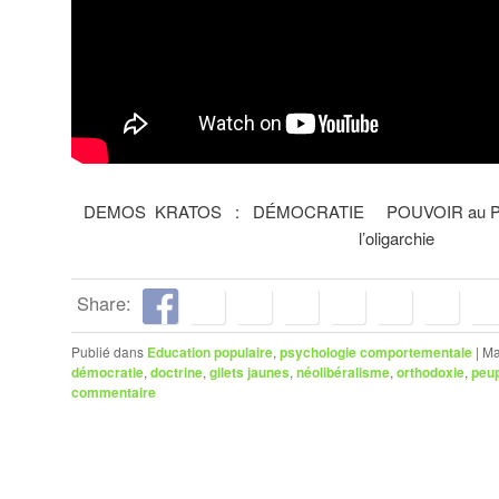
DEMOS KRATOS : DÉMOCRATIE POUVOIR au PEUPL
l’oligarchie
Share:
Publié dans
Education populaire
,
psychologie comportementale
|
Ma
démocratie
,
doctrine
,
gilets jaunes
,
néolibéralisme
,
orthodoxie
,
peup
commentaire