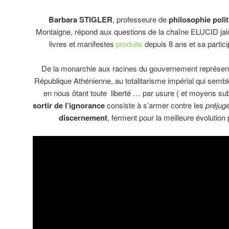
Barbara STIGLER
, professeure de
philosophie poli
Montaigne, répond aux questions de la chaîne ELUCID jal
livres et manifestes
produits
depuis 8 ans et sa partic
De la monarchie aux racines du gouvernement représenta
République Athénienne, au totalitarisme impérial qui semble v
en nous ôtant toute liberté … par usure ( et moyens subl
sortir de l’ignorance
consiste à s’armer contre les
préjug
discernement
, ferment pour la meilleure évolution