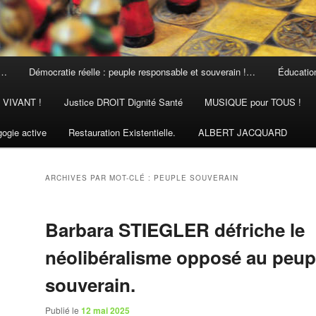
 …
Démocratie réelle : peuple responsable et souverain !…
Éducation
N VIVANT !
Justice DROIT Dignité Santé
MUSIQUE pour TOUS !
ogie active
Restauration Existentielle.
ALBERT JACQUARD
ARCHIVES PAR MOT-CLÉ :
PEUPLE SOUVERAIN
Barbara STIEGLER défriche le
néolibéralisme opposé au peup
souverain.
Publié le
12 mai 2025