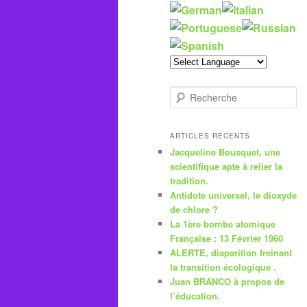
R
e
c
h
ARTICLES RÉCENTS
e
Jacqueline Bousquet, une
r
scientifique apte à relier la
c
tradition.
h
Antidote universel, le dioxyde
e
de chlore ?
La 1ère bombe atomique
Française : 13 Février 1960
ALERTE, disparition freinant
la transition écologique .
Juan BRANCO à propos de
l’éducation.