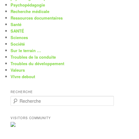
Psychopédagogie
Recherche médicale
Ressources documentaires
Santé
SANTÉ
Sciences
Société
Sur le terrain …
Troubles de la conduite
Troubles du développement
Valeurs
VIvre debout
RECHERCHE
R
e
c
h
VISITORS COMMUNITY
e
r
c