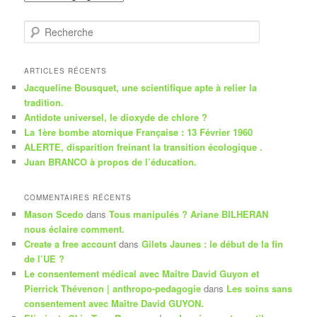
R
e
c
h
ARTICLES RÉCENTS
e
Jacqueline Bousquet, une scientifique apte à relier la
r
tradition.
c
Antidote universel, le dioxyde de chlore ?
h
La 1ère bombe atomique Française : 13 Février 1960
e
ALERTE, disparition freinant la transition écologique .
Juan BRANCO à propos de l’éducation.
COMMENTAIRES RÉCENTS
Mason Scedo
dans
Tous manipulés ? Ariane BILHERAN
nous éclaire comment.
Create a free account
dans
Gilets Jaunes : le début de la fin
de l’UE ?
Le consentement médical avec Maître David Guyon et
Pierrick Thévenon | anthropo-pedagogie
dans
Les soins sans
consentement avec Maître David GUYON.