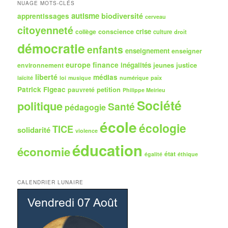
h
NUAGE MOTS-CLÉS
e
autisme
biodiversité
apprentissages
cerveau
citoyenneté
crise
collège
conscience
culture
droit
démocratie
enfants
enseignement
enseigner
europe
finance
inégalités
jeunes
justice
environnement
liberté
médias
numérique
paix
laïcité
loi
musique
Patrick Figeac
petition
pauvreté
Philippe Meirieu
Société
politique
Santé
pédagogie
école
écologie
TICE
solidarité
violence
éducation
économie
état
égalité
éthique
CALENDRIER LUNAIRE