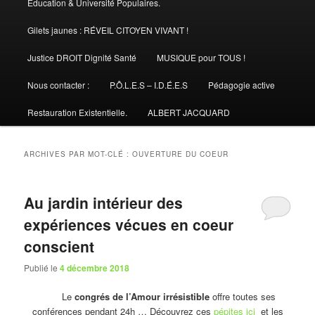
Éducation & Université Populaires.
Gilets jaunes : RÉVEIL CITOYEN VIVANT !
Justice DROIT Dignité Santé
MUSIQUE pour TOUS !
Nous contacter :
P.Ô.L.E.S – I.D.É.E.S
Pédagogie active
Restauration Existentielle.
ALBERT JACQUARD
ARCHIVES PAR MOT-CLÉ :
OUVERTURE DU COEUR
Au jardin intérieur des
expériences vécues en coeur
conscient
Publié le
4 décembre 2018
Le
congrés de l’Amour irrésistible
offre toutes ses
conférences pendant 24h … Découvrez ces
pépites ici
et les