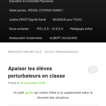
Éducation & Université Populaires.
Gilets jaunes : RÉVEIL CITOYEN VIVANT !
Justice DROIT Dignité Santé
MUSIQUE pour TOUS !
Nous contacter :
P.Ô.L.E.S – I.D.É.E.S
Pédagogie active
Restauration Existentielle.
ALBERT JACQUARD
ARCHIVES PAR MOT-CLÉ :
OUTILS PÉDAGOGIQUES
Apaiser les élèves
perturbateurs en classe
Publié le
23 novembre 2018
Un petit
guide
qui mérite d’être lu et expérimenté selon la
diversité des situations