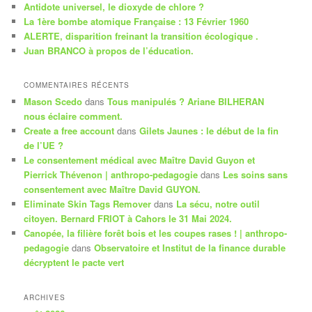
Antidote universel, le dioxyde de chlore ?
h
La 1ère bombe atomique Française : 13 Février 1960
e
ALERTE, disparition freinant la transition écologique .
Juan BRANCO à propos de l’éducation.
COMMENTAIRES RÉCENTS
Mason Scedo
dans
Tous manipulés ? Ariane BILHERAN
nous éclaire comment.
Create a free account
dans
Gilets Jaunes : le début de la fin
de l’UE ?
Le consentement médical avec Maître David Guyon et
Pierrick Thévenon | anthropo-pedagogie
dans
Les soins sans
consentement avec Maître David GUYON.
Eliminate Skin Tags Remover
dans
La sécu, notre outil
citoyen. Bernard FRIOT à Cahors le 31 Mai 2024.
Canopée, la filière forêt bois et les coupes rases ! | anthropo-
pedagogie
dans
Observatoire et Institut de la finance durable
décryptent le pacte vert
ARCHIVES