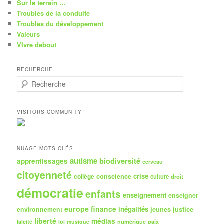
Sur le terrain …
Troubles de la conduite
Troubles du développement
Valeurs
VIvre debout
RECHERCHE
R
e
c
h
VISITORS COMMUNITY
e
r
c
h
NUAGE MOTS-CLÉS
e
autisme
biodiversité
apprentissages
cerveau
citoyenneté
crise
collège
conscience
culture
droit
démocratie
enfants
enseignement
enseigner
europe
finance
inégalités
jeunes
justice
environnement
liberté
médias
numérique
paix
laïcité
loi
musique