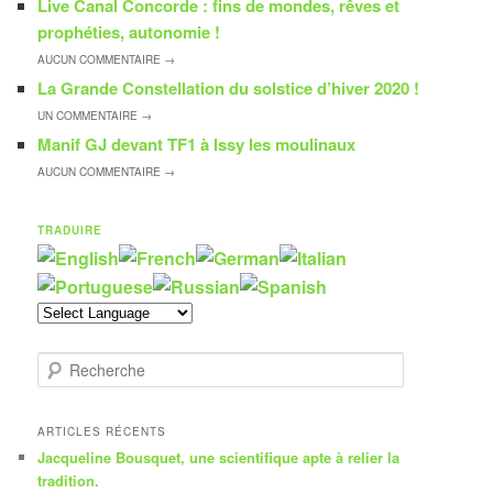
Live Canal Concorde : fins de mondes, rêves et
prophéties, autonomie !
AUCUN
COMMENTAIRE →
La Grande Constellation du solstice d’hiver 2020 !
UN
COMMENTAIRE →
Manif GJ devant TF1 à Issy les moulinaux
AUCUN
COMMENTAIRE →
TRADUIRE
R
e
c
h
ARTICLES RÉCENTS
e
Jacqueline Bousquet, une scientifique apte à relier la
r
tradition.
c