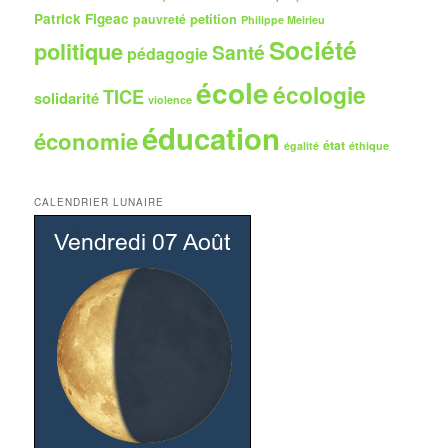
Patrick Figeac
petition
pauvreté
Philippe Meirieu
Société
politique
Santé
pédagogie
école
écologie
TICE
solidarité
violence
éducation
économie
état
égalité
éthique
CALENDRIER LUNAIRE