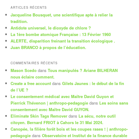
c
h
ARTICLES RÉCENTS
e
Jacqueline Bousquet, une scientifique apte à relier la
r
tradition.
c
Antidote universel, le dioxyde de chlore ?
h
La 1ère bombe atomique Française : 13 Février 1960
e
ALERTE, disparition freinant la transition écologique .
Juan BRANCO à propos de l’éducation.
COMMENTAIRES RÉCENTS
Mason Scedo
dans
Tous manipulés ? Ariane BILHERAN
nous éclaire comment.
Create a free account
dans
Gilets Jaunes : le début de la fin
de l’UE ?
Le consentement médical avec Maître David Guyon et
Pierrick Thévenon | anthropo-pedagogie
dans
Les soins sans
consentement avec Maître David GUYON.
Eliminate Skin Tags Remover
dans
La sécu, notre outil
citoyen. Bernard FRIOT à Cahors le 31 Mai 2024.
Canopée, la filière forêt bois et les coupes rases ! | anthropo-
pedagogie
dans
Observatoire et Institut de la finance durable