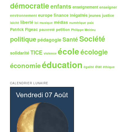
démocratie
enfants
enseignement
enseigner
europe
finance
inégalités
jeunes
justice
environnement
liberté
médias
numérique
paix
laïcité
loi
musique
Patrick Figeac
petition
pauvreté
Philippe Meirieu
Société
politique
Santé
pédagogie
école
écologie
TICE
solidarité
violence
éducation
économie
état
égalité
éthique
CALENDRIER LUNAIRE