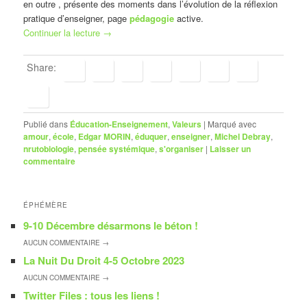
en outre , présente des moments dans l’évolution de la réflexion
pratique d’enseigner, page
pédagogie
active.
Continuer la lecture
→
Share:
Publié dans
Éducation-Enseignement
,
Valeurs
|
Marqué avec
amour
,
école
,
Edgar MORIN
,
éduquer
,
enseigner
,
Michel Debray
,
nrutobiologie
,
pensée systémique
,
s'organiser
|
Laisser un
commentaire
ÉPHÉMÈRE
9-10 Décembre désarmons le béton !
AUCUN
COMMENTAIRE →
La Nuit Du Droit 4-5 Octobre 2023
AUCUN
COMMENTAIRE →
Twitter Files : tous les liens !