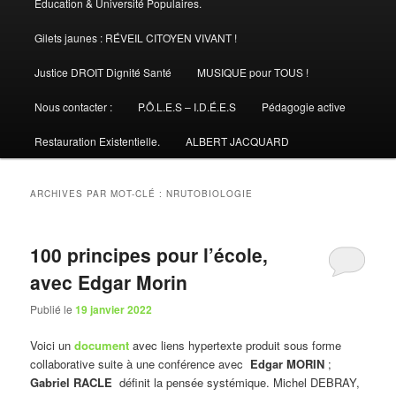
Éducation & Université Populaires.
Gilets jaunes : RÉVEIL CITOYEN VIVANT !
Justice DROIT Dignité Santé
MUSIQUE pour TOUS !
Nous contacter :
P.Ô.L.E.S – I.D.É.E.S
Pédagogie active
Restauration Existentielle.
ALBERT JACQUARD
ARCHIVES PAR MOT-CLÉ :
NRUTOBIOLOGIE
100 principes pour l’école,
avec Edgar Morin
Publié le
19 janvier 2022
Voici un
document
avec liens hypertexte produit sous forme
collaborative suite à une conférence avec
Edgar MORIN
;
Gabriel RACLE
définit la pensée systémique. Michel DEBRAY,