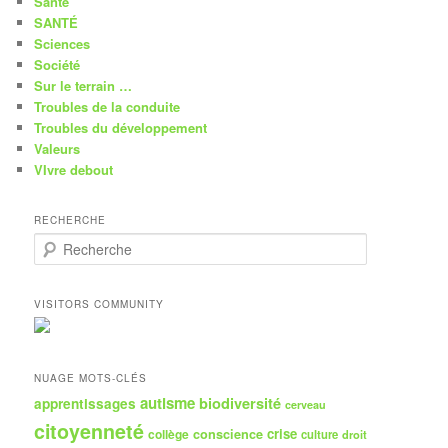
Santé
SANTÉ
Sciences
Société
Sur le terrain …
Troubles de la conduite
Troubles du développement
Valeurs
VIvre debout
RECHERCHE
R
e
c
h
VISITORS COMMUNITY
e
r
c
h
NUAGE MOTS-CLÉS
e
autisme
biodiversité
apprentissages
cerveau
citoyenneté
crise
collège
conscience
culture
droit