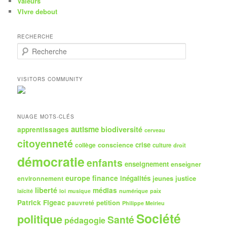
Valeurs
VIvre debout
RECHERCHE
R
e
c
h
VISITORS COMMUNITY
e
r
c
h
NUAGE MOTS-CLÉS
e
autisme
biodiversité
apprentissages
cerveau
citoyenneté
crise
collège
conscience
culture
droit
démocratie
enfants
enseignement
enseigner
europe
finance
inégalités
jeunes
justice
environnement
liberté
médias
numérique
paix
laïcité
loi
musique
Patrick Figeac
petition
pauvreté
Philippe Meirieu
Société
politique
Santé
pédagogie