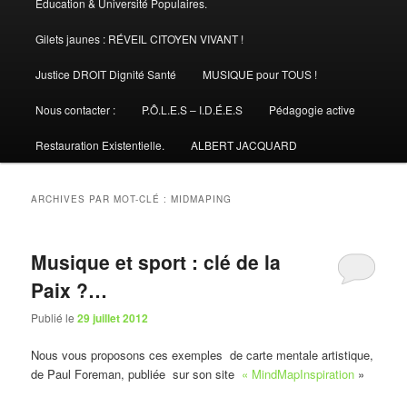
Éducation & Université Populaires.
Gilets jaunes : RÉVEIL CITOYEN VIVANT !
Justice DROIT Dignité Santé
MUSIQUE pour TOUS !
Nous contacter :
P.Ô.L.E.S – I.D.É.E.S
Pédagogie active
Restauration Existentielle.
ALBERT JACQUARD
ARCHIVES PAR MOT-CLÉ :
MIDMAPING
Musique et sport : clé de la
Paix ?…
Publié le
29 juillet 2012
Nous vous proposons ces exemples de carte mentale artistique,
de Paul Foreman, publiée sur son site
« MindMapInspiration
»