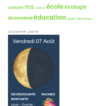
école
écologie
TICE
solidarité
violence
éducation
économie
état
égalité
éthique
CALENDRIER LUNAIRE