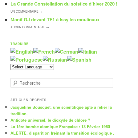
La Grande Constellation du solstice d’hiver 2020 !
UN
COMMENTAIRE →
Manif GJ devant TF1 à Issy les moulinaux
AUCUN
COMMENTAIRE →
TRADUIRE
R
e
c
h
ARTICLES RÉCENTS
e
Jacqueline Bousquet, une scientifique apte à relier la
r
tradition.
c
Antidote universel, le dioxyde de chlore ?
h
La 1ère bombe atomique Française : 13 Février 1960
e
ALERTE, disparition freinant la transition écologique .