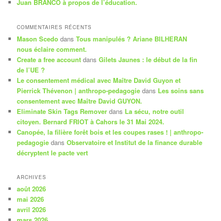
Juan BRANCO à propos de l’éducation.
COMMENTAIRES RÉCENTS
Mason Scedo
dans
Tous manipulés ? Ariane BILHERAN
nous éclaire comment.
Create a free account
dans
Gilets Jaunes : le début de la fin
de l’UE ?
Le consentement médical avec Maître David Guyon et
Pierrick Thévenon | anthropo-pedagogie
dans
Les soins sans
consentement avec Maître David GUYON.
Eliminate Skin Tags Remover
dans
La sécu, notre outil
citoyen. Bernard FRIOT à Cahors le 31 Mai 2024.
Canopée, la filière forêt bois et les coupes rases ! | anthropo-
pedagogie
dans
Observatoire et Institut de la finance durable
décryptent le pacte vert
ARCHIVES
août 2026
mai 2026
avril 2026
mars 2026