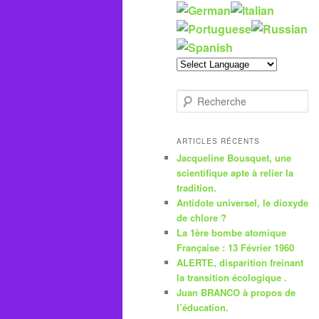
R
e
c
h
ARTICLES RÉCENTS
e
Jacqueline Bousquet, une
r
scientifique apte à relier la
c
tradition.
h
Antidote universel, le dioxyde
e
de chlore ?
La 1ère bombe atomique
Française : 13 Février 1960
ALERTE, disparition freinant
la transition écologique .
Juan BRANCO à propos de
l’éducation.