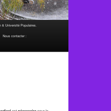
 & Université Populaires.
Nous contacter :
adical
est
nécessaire
pour le