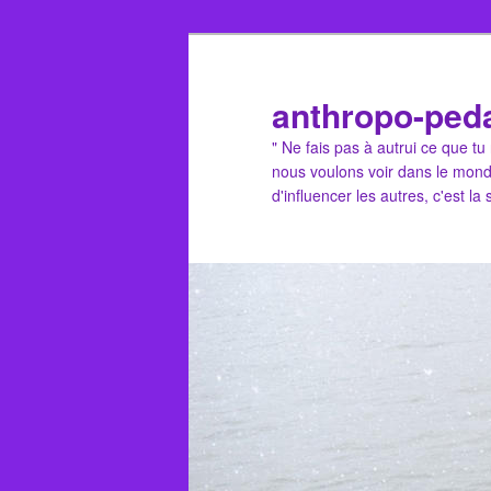
Aller
Aller
au
au
contenu
contenu
anthropo-ped
principal
secondaire
" Ne fais pas à autrui ce que t
nous voulons voir dans le mond
d'influencer les autres, c'est la