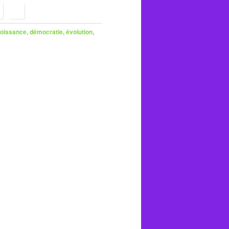
oissance
,
démocratie
,
évolution
,