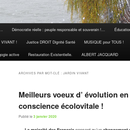
 …
Démocratie réelle : peuple responsable et souverain !…
Éducation
N VIVANT !
Justice DROIT Dignité Santé
MUSIQUE pour TOUS !
ogie active
Restauration Existentielle.
ALBERT JACQUARD
ARCHIVES PAR MOT-CLÉ :
JARDIN VIVANT
Meilleurs voeux d’ évolution en
conscience écolovitale !
Publié le
3 janvier 2020
La majorité des Français
pensent qu’un
changement r