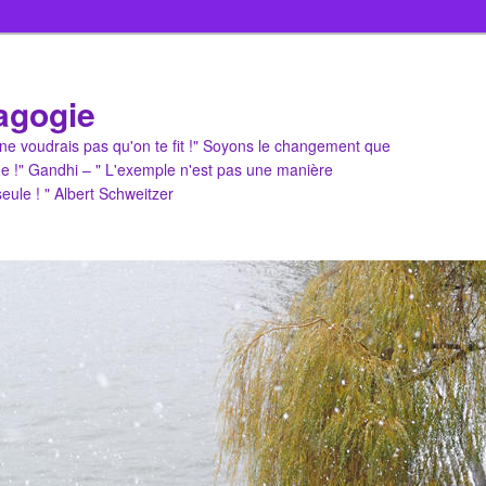
agogie
u ne voudrais pas qu'on te fit !" Soyons le changement que
e !" Gandhi – " L'exemple n'est pas une manière
 seule ! " Albert Schweitzer