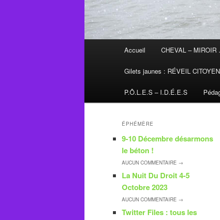
Menu
Accueil
CHEVAL – MIROIR
principal
Gilets jaunes : RÉVEIL CITOYE
P.Ô.L.E.S – I.D.É.E.S
Pédag
ÉPHÉMÈRE
9-10 Décembre désarmons
le béton !
AUCUN
COMMENTAIRE →
La Nuit Du Droit 4-5
Octobre 2023
AUCUN
COMMENTAIRE →
Twitter Files : tous les