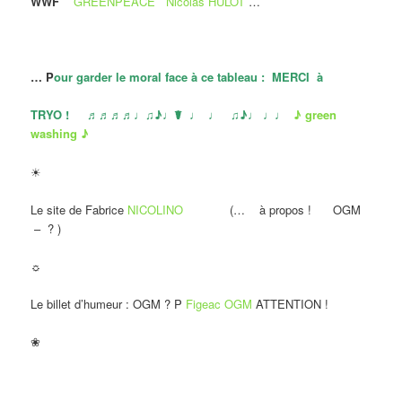
WWF
GREENPEACE
Nicolas HULOT
…
… P
our garder le moral face à ce tableau : MERCI à
TRYO ! ♬♬♬♬♩♫♪♩☤ ♩ ♩ ♫♪♩ ♩♩
♪ green
washing ♪
☀
Le site de Fabrice
NICOLINO
(… à propos ! OGM
– ? )
☼
Le billet d’humeur : OGM ? P
Figeac OGM
ATTENTION !
❀