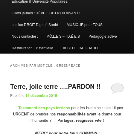
Éducation & Université Populaires.
Gilets jaunes : RÉVEIL CITOYEN VIVANT !
Justice DROIT Dignité Santé
MUSIQUE pour TOUS !
Nous contacter :
P.Ô.L.E.S – I.D.É.E.S
Pédagogie active
Restauration Existentielle.
ALBERT JACQUARD
ARCHIVES PAR MOT-CLÉ :
GREENPEACE
Terre, jolie terre ….PARDON !!
Publié le
15 décembre 2015
Testament des pays terriens
pour les humains : n’est-il pas
URGENT
de prendre nos
responsabilités
avant le drame pour
l’humanité ?!
Partagez, réagissez vite !
MERCI pour notre futur COMMUN !