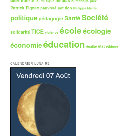
liberté
médias
numérique
paix
laïcité
loi
musique
Patrick Figeac
petition
pauvreté
Philippe Meirieu
Société
politique
Santé
pédagogie
école
écologie
TICE
solidarité
violence
éducation
économie
état
égalité
éthique
CALENDRIER LUNAIRE