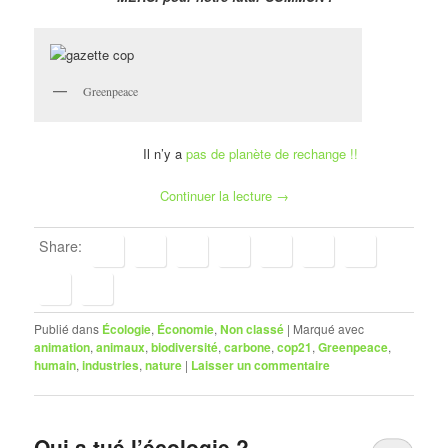
Greenpeace
Il n’y a
pas de planète de rechange !!
Continuer la lecture
→
Share:
Publié dans
Écologie
,
Économie
,
Non classé
|
Marqué avec
animation
,
animaux
,
biodiversité
,
carbone
,
cop21
,
Greenpeace
,
humain
,
industries
,
nature
|
Laisser un commentaire
Qui a tué l’écologie ?