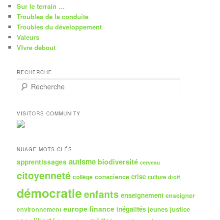
Sur le terrain …
Troubles de la conduite
Troubles du développement
Valeurs
VIvre debout
RECHERCHE
R
e
c
h
VISITORS COMMUNITY
e
r
c
h
NUAGE MOTS-CLÉS
e
autisme
biodiversité
apprentissages
cerveau
citoyenneté
crise
collège
conscience
culture
droit
démocratie
enfants
enseignement
enseigner
europe
finance
inégalités
jeunes
justice
environnement