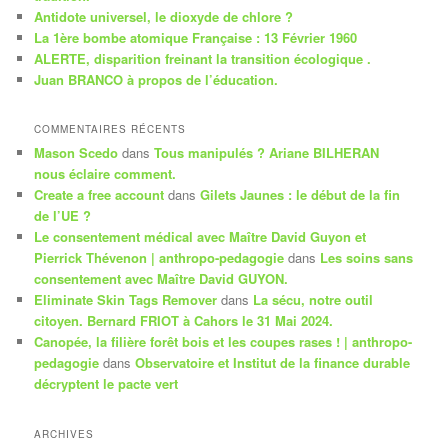
c
Antidote universel, le dioxyde de chlore ?
h
La 1ère bombe atomique Française : 13 Février 1960
e
ALERTE, disparition freinant la transition écologique .
Juan BRANCO à propos de l’éducation.
COMMENTAIRES RÉCENTS
Mason Scedo
dans
Tous manipulés ? Ariane BILHERAN
nous éclaire comment.
Create a free account
dans
Gilets Jaunes : le début de la fin
de l’UE ?
Le consentement médical avec Maître David Guyon et
Pierrick Thévenon | anthropo-pedagogie
dans
Les soins sans
consentement avec Maître David GUYON.
Eliminate Skin Tags Remover
dans
La sécu, notre outil
citoyen. Bernard FRIOT à Cahors le 31 Mai 2024.
Canopée, la filière forêt bois et les coupes rases ! | anthropo-
pedagogie
dans
Observatoire et Institut de la finance durable
décryptent le pacte vert
ARCHIVES