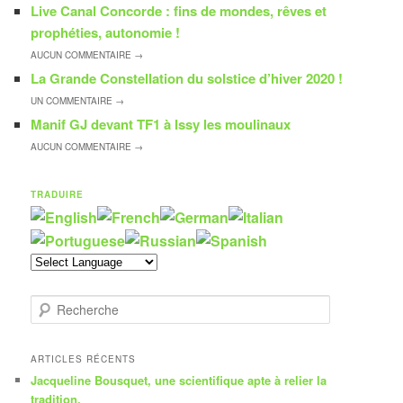
Live Canal Concorde : fins de mondes, rêves et
prophéties, autonomie !
AUCUN
COMMENTAIRE →
La Grande Constellation du solstice d’hiver 2020 !
UN
COMMENTAIRE →
Manif GJ devant TF1 à Issy les moulinaux
AUCUN
COMMENTAIRE →
TRADUIRE
R
e
c
h
ARTICLES RÉCENTS
e
Jacqueline Bousquet, une scientifique apte à relier la
r
tradition.