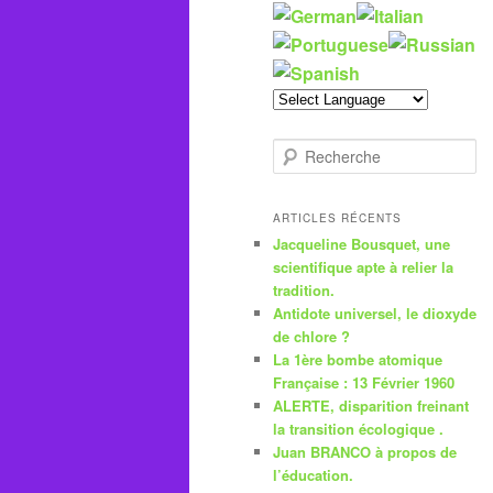
R
e
c
h
ARTICLES RÉCENTS
e
Jacqueline Bousquet, une
r
scientifique apte à relier la
c
tradition.
h
Antidote universel, le dioxyde
e
de chlore ?
La 1ère bombe atomique
Française : 13 Février 1960
ALERTE, disparition freinant
la transition écologique .
Juan BRANCO à propos de
l’éducation.