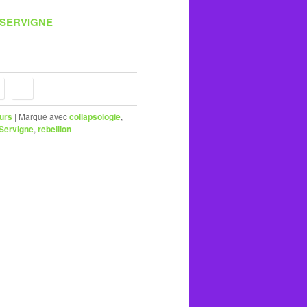
 SERVIGNE
urs
|
Marqué avec
collapsologie
,
Servigne
,
rebellion