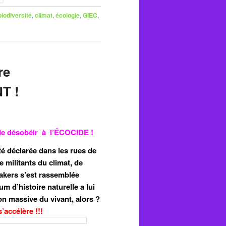
biodiversité
,
climat
,
écologie
,
GIEC
,
re
T !
r de désobéir à l’ÉCOCIDE !
té déclarée dans les rues de
e militants du climat, de
makers s’est rassemblée
 d’histoire naturelle a lui
ion massive du vivant, alors ?
s’accélère !!!