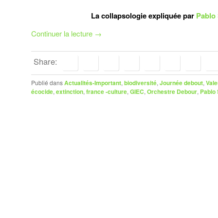
La collapsologie expliquée par
Pablo
Continuer la lecture
→
Share:
Publié dans
Actualités-Important
,
biodiversité
,
Journée debout
,
Vale
écocide
,
extinction
,
france -culture
,
GIEC
,
Orchestre Debour
,
Pablo 