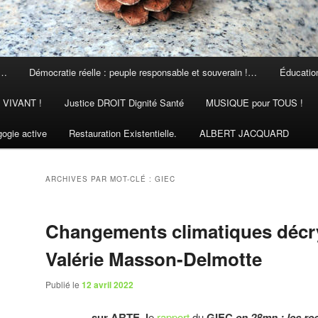
 …
Démocratie réelle : peuple responsable et souverain !…
Éducation
N VIVANT !
Justice DROIT Dignité Santé
MUSIQUE pour TOUS !
ogie active
Restauration Existentielle.
ALBERT JACQUARD
ARCHIVES PAR MOT-CLÉ :
GIEC
Changements climatiques décr
Valérie Masson-Delmotte
Publié le
12 avril 2022
sur ARTE, l
e
rapport
du
GIEC
en 28mn : les 