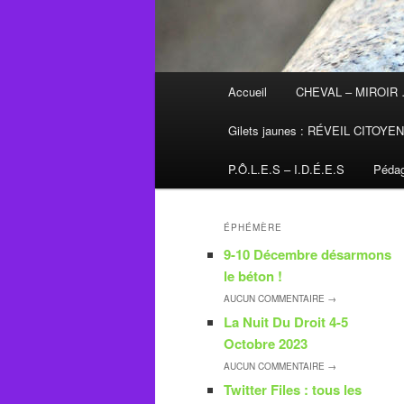
Menu
Accueil
CHEVAL – MIROIR
principal
Gilets jaunes : RÉVEIL CITOYE
P.Ô.L.E.S – I.D.É.E.S
Pédag
ÉPHÉMÈRE
9-10 Décembre désarmons
le béton !
AUCUN
COMMENTAIRE →
La Nuit Du Droit 4-5
Octobre 2023
AUCUN
COMMENTAIRE →
Twitter Files : tous les