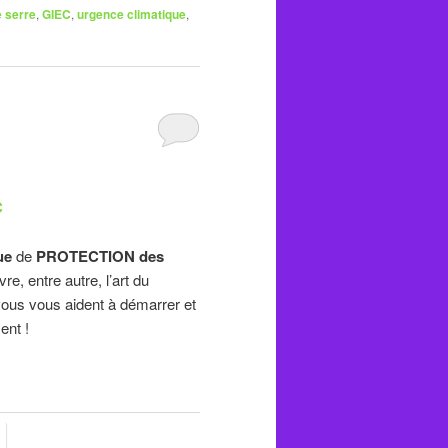
e serre
,
GIEC
,
urgence climatique
,
C
ue
de
PROTECTION des
e, entre autre, l’art du
ous vous aident à démarrer et
ent !