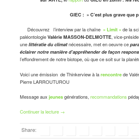
GIEC : » C’est plus grave que p
Découvrez l’interview par la chaîne
» Limit »
de la sc
paléontologie
Valérie MASSON-DELMOTTE
, vice-présid
une
littératie du climat
nécessaire, met en oeuvre ce
par
éclairer notre manière d’appréhender de façon respon
l’effondrement de notre biotope, où que ce soit sur la planèt
Voici une émission de Thinkerview à la
rencontre
de Val
Pierre LARROUTUROU
Message aux
jeunes
générations,
recommandations
pédag
Continuer la lecture
→
Share: