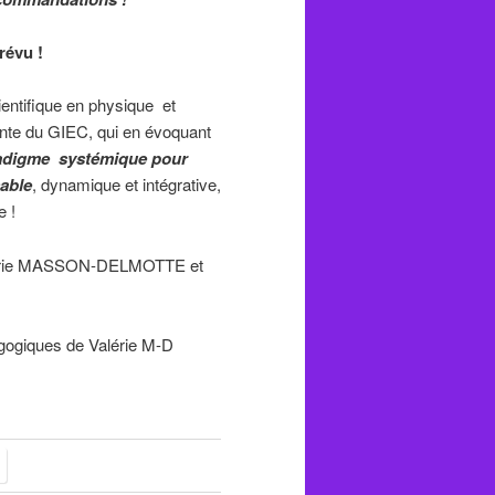
révu !
ientifique en physique et
ente du GIEC, qui en évoquant
adigme systémique pour
sable
, dynamique et intégrative,
e !
érie MASSON-DELMOTTE et
ogiques de Valérie M-D