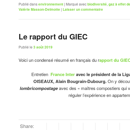
Publié dans
environnement
|
Marqué avec
biodiversité
,
gaz à effet d
Valérie Masson-Delmotte
|
Laisser un commentaire
Le rapport du GIEC
Publié le
3 août 2019
Voici un condensé résumé en français du r
apport du GIE
Entretien
France Inter
avec le président de la Lig
OISEAUX, Alain Bougrain-Dubourg.
On y découvr
lombricompostage
avec des « maîtres compostiers qui v
réguler l’expérience en appartem
Share: