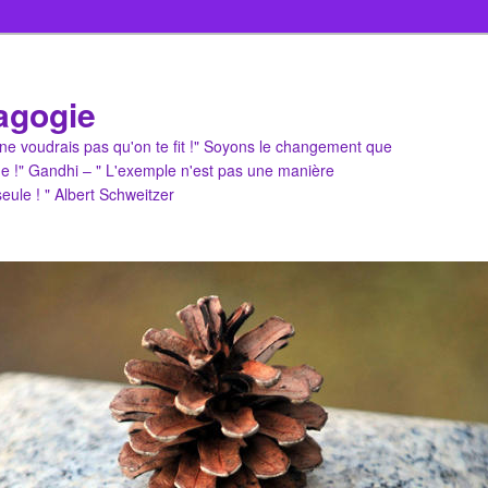
agogie
u ne voudrais pas qu'on te fit !" Soyons le changement que
e !" Gandhi – " L'exemple n'est pas une manière
 seule ! " Albert Schweitzer