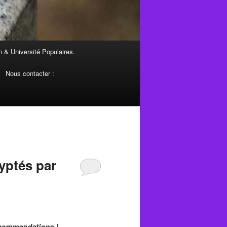
 & Université Populaires.
Nous contacter :
yptés par
recommandations !