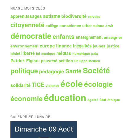
c
h
NUAGE MOTS-CLÉS
e
autisme
biodiversité
apprentissages
cerveau
citoyenneté
crise
collège
conscience
culture
droit
démocratie
enfants
enseignement
enseigner
europe
finance
inégalités
jeunes
justice
environnement
liberté
médias
numérique
paix
laïcité
loi
musique
Patrick Figeac
petition
pauvreté
Philippe Meirieu
Société
politique
Santé
pédagogie
école
écologie
TICE
solidarité
violence
éducation
économie
état
égalité
éthique
CALENDRIER LUNAIRE