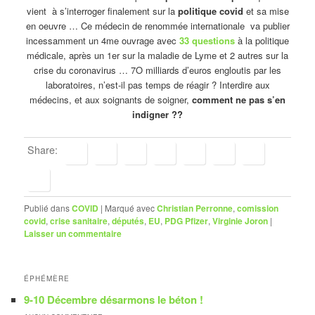
vient à s’interroger finalement sur la
politique covid
et sa mise
en oeuvre … Ce médecin de renommée internationale va publier
incessamment un 4me ouvrage avec
33 questions
à la politique
médicale, après un 1er sur la maladie de Lyme et 2 autres sur la
crise du coronavirus … 7O milliards d’euros engloutis par les
laboratoires, n’est-il pas temps de réagir ? Interdire aux
médecins, et aux soignants de soigner,
comment ne pas s’en
indigner ??
Share:
Publié dans
COVID
|
Marqué avec
Christian Perronne
,
comission
covid
,
crise sanitaire
,
députés
,
EU
,
PDG Pfizer
,
Virginie Joron
|
Laisser un commentaire
ÉPHÉMÈRE
9-10 Décembre désarmons le béton !