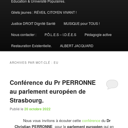
Éducation & Université Populaires.
Gilets jaunes : RÉVEIL CITOYEN VIVANT !
Justice DROIT Dignité Santé
MUSIQUE pour TOUS !
Nous contacter :
P.Ô.L.E.S – I.D.É.E.S
Pédagogie active
Restauration Existentielle.
ALBERT JACQUARD
ARCHIVES PAR MOT-CLÉ :
EU
Conférence du Pr PERRONNE
au parlement européen de
Strasbourg.
Publié le
20 octobre 2022
Nous vous invitons à écouter cette
conférence
du
Dr
Christian PERRONNE
pour le
parlement européen
qui en