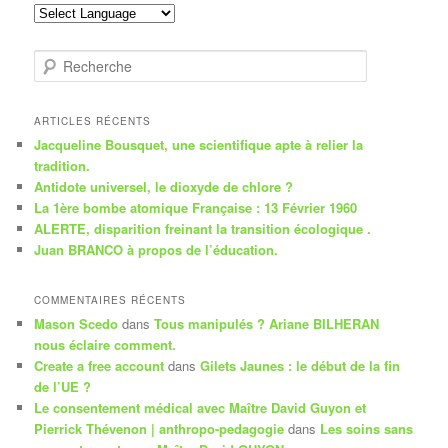
R
e
c
h
ARTICLES RÉCENTS
e
Jacqueline Bousquet, une scientifique apte à relier la
r
tradition.
c
Antidote universel, le dioxyde de chlore ?
h
La 1ère bombe atomique Française : 13 Février 1960
e
ALERTE, disparition freinant la transition écologique .
Juan BRANCO à propos de l’éducation.
COMMENTAIRES RÉCENTS
Mason Scedo
dans
Tous manipulés ? Ariane BILHERAN
nous éclaire comment.
Create a free account
dans
Gilets Jaunes : le début de la fin
de l’UE ?
Le consentement médical avec Maître David Guyon et
Pierrick Thévenon | anthropo-pedagogie
dans
Les soins sans