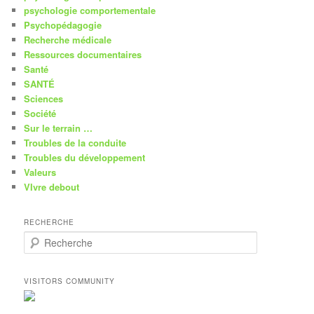
psychologie comportementale
Psychopédagogie
Recherche médicale
Ressources documentaires
Santé
SANTÉ
Sciences
Société
Sur le terrain …
Troubles de la conduite
Troubles du développement
Valeurs
VIvre debout
RECHERCHE
R
e
c
h
VISITORS COMMUNITY
e
r