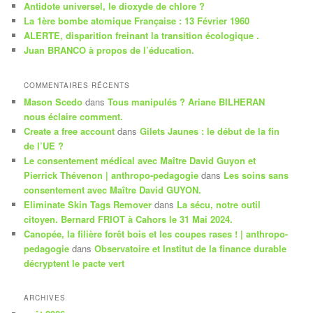
Antidote universel, le dioxyde de chlore ?
h
La 1ère bombe atomique Française : 13 Février 1960
e
ALERTE, disparition freinant la transition écologique .
Juan BRANCO à propos de l’éducation.
COMMENTAIRES RÉCENTS
Mason Scedo
dans
Tous manipulés ? Ariane BILHERAN
nous éclaire comment.
Create a free account
dans
Gilets Jaunes : le début de la fin
de l’UE ?
Le consentement médical avec Maître David Guyon et
Pierrick Thévenon | anthropo-pedagogie
dans
Les soins sans
consentement avec Maître David GUYON.
Eliminate Skin Tags Remover
dans
La sécu, notre outil
citoyen. Bernard FRIOT à Cahors le 31 Mai 2024.
Canopée, la filière forêt bois et les coupes rases ! | anthropo-
pedagogie
dans
Observatoire et Institut de la finance durable
décryptent le pacte vert
ARCHIVES