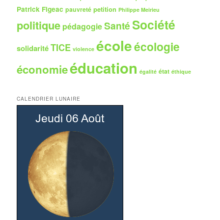
Patrick Figeac
petition
pauvreté
Philippe Meirieu
Société
politique
Santé
pédagogie
école
écologie
TICE
solidarité
violence
éducation
économie
état
égalité
éthique
CALENDRIER LUNAIRE