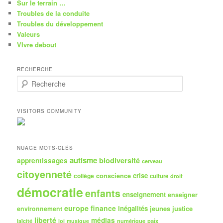
Sur le terrain …
Troubles de la conduite
Troubles du développement
Valeurs
VIvre debout
RECHERCHE
R
e
c
h
VISITORS COMMUNITY
e
r
c
h
NUAGE MOTS-CLÉS
e
autisme
biodiversité
apprentissages
cerveau
citoyenneté
crise
collège
conscience
culture
droit
démocratie
enfants
enseignement
enseigner
europe
finance
inégalités
jeunes
justice
environnement
liberté
médias
numérique
paix
laïcité
loi
musique