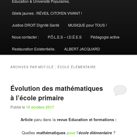
Éducation & Université Populaires.
Gilets jaunes : RÉVEIL CITOYEN VIVANT !
Justice DROIT Dignité Santé
MUSIQUE pour TOUS !
Nous contacter :
P.Ô.L.E.S – I.D.É.E.S
Pédagogie active
Restauration Existentielle.
ALBERT JACQUARD
ARCHIVES PAR MOT-CLÉ :
ÉCOLE ÉLÉMENTAIRE
Évolution des mathématiques
à l’école primaire
Publié le
10 octobre 2017
Article
paru dans la
revue Education et formations :
Quelles
mathématiques
pour
l’
école élémentaire
?