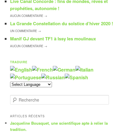
Live Canal Concorde : fins de mondes, rêves et
prophéties, autonomie !
AUCUN
COMMENTAIRE →
La Grande Constellation du solstice d’hiver 2020 !
UN
COMMENTAIRE →
Manif GJ devant TF1 à Issy les moulinaux
AUCUN
COMMENTAIRE →
TRADUIRE
R
e
c
h
ARTICLES RÉCENTS
e
Jacqueline Bousquet, une scientifique apte à relier la
r
tradition.
c