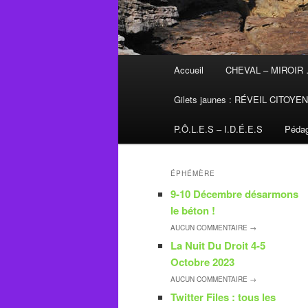
Menu
Accueil
CHEVAL – MIROIR
principal
Gilets jaunes : RÉVEIL CITOYE
P.Ô.L.E.S – I.D.É.E.S
Pédag
ÉPHÉMÈRE
9-10 Décembre désarmons
le béton !
AUCUN
COMMENTAIRE →
La Nuit Du Droit 4-5
Octobre 2023
AUCUN
COMMENTAIRE →
Twitter Files : tous les