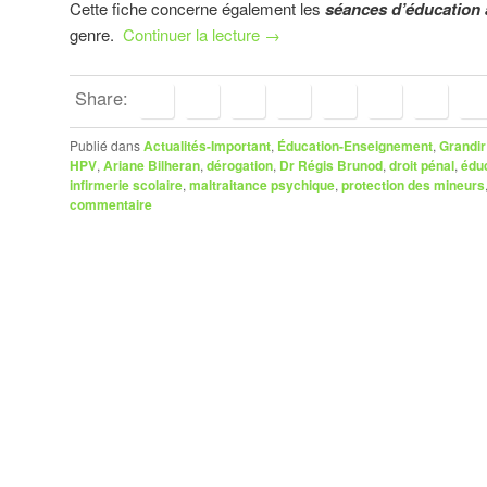
Cette fiche concerne également les
séances d’éducation à
genre.
Continuer la lecture
→
Share:
Publié dans
Actualités-Important
,
Éducation-Enseignement
,
Grandir
HPV
,
Ariane Bilheran
,
dérogation
,
Dr Régis Brunod
,
droit pénal
,
édu
infirmerie scolaire
,
maltraitance psychique
,
protection des mineurs
commentaire