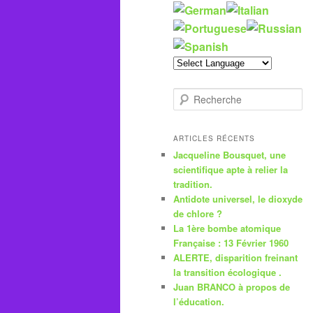
R
e
c
h
ARTICLES RÉCENTS
e
Jacqueline Bousquet, une
r
scientifique apte à relier la
c
tradition.
h
Antidote universel, le dioxyde
e
de chlore ?
La 1ère bombe atomique
Française : 13 Février 1960
ALERTE, disparition freinant
la transition écologique .
Juan BRANCO à propos de
l’éducation.