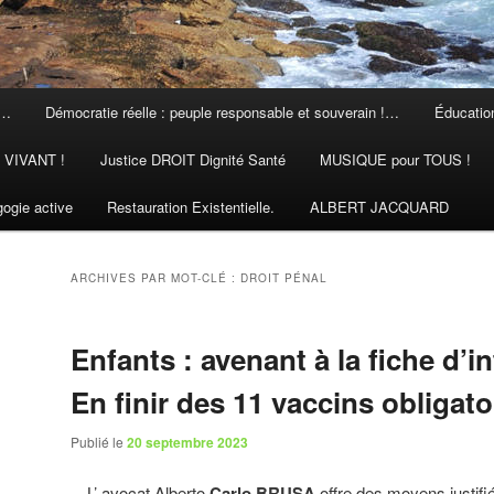
 …
Démocratie réelle : peuple responsable et souverain !…
Éducation
N VIVANT !
Justice DROIT Dignité Santé
MUSIQUE pour TOUS !
ogie active
Restauration Existentielle.
ALBERT JACQUARD
ARCHIVES PAR MOT-CLÉ :
DROIT PÉNAL
Enfants : avenant à la fiche d’in
En finir des 11 vaccins obligato
Publié le
20 septembre 2023
L’ avocat Alberto
Carlo BRUSA
offre des moyens justifié