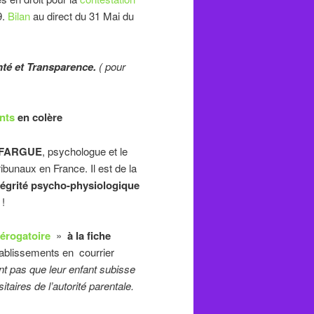
9.
Bilan
au direct du 31 Mai du
té et Transparence.
( pour
nts
en colère
AFARGUE
, psychologue et le
ibunaux en France. Il est de la
ntégrité psycho-physiologique
 !
érogatoire
»
à la fiche
ablissements en courrier
t pas que leur enfant subisse
ires de l’autorité parentale.