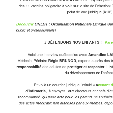
des 11 vaccins obligatoire
à voir
sur le site de Réaction1
point de vue juridique (à10″)
Découvrir
ONEST : Organisation Nationale Ethique San
public et professionnels)
# DÉFENDONS NOS ENFANTS !
Pare
Voici une interview québecoise avec
Amandine L
Médecin Pédiatre
Régis BRUNOD
, experts auprès des tr
responsabilité
des adultes de
protéger et respecter l’ i
du développement de l’enfant
Et voilà un courrier juridique intitulé «
a
venant d
d’infirmerie,
à envoyer aux directeurs et chefs d’ét
recommandé
qui pose acte pour les parents ne souhaitan
des actes médicaux non autorisés par eux-mêmes, déposita