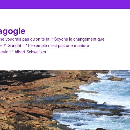
agogie
u ne voudrais pas qu'on te fit !" Soyons le changement que
e !" Gandhi – " L'exemple n'est pas une manière
 seule ! " Albert Schweitzer