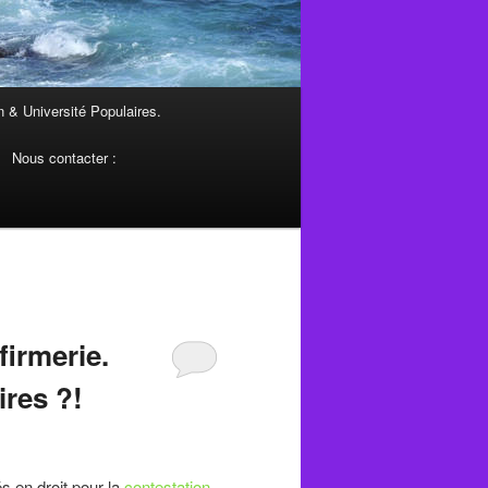
 & Université Populaires.
Nous contacter :
firmerie.
ires ?!
s en droit pour la
contestation