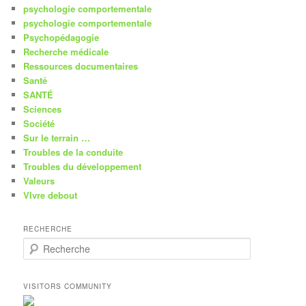
psychologie comportementale
psychologie comportementale
Psychopédagogie
Recherche médicale
Ressources documentaires
Santé
SANTÉ
Sciences
Société
Sur le terrain …
Troubles de la conduite
Troubles du développement
Valeurs
VIvre debout
RECHERCHE
R
e
c
h
VISITORS COMMUNITY
e