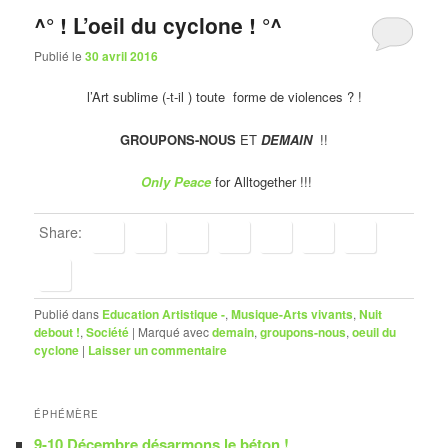
^° ! L’oeil du cyclone ! °^
Publié le
30 avril 2016
l’Art sublime (-t-il ) toute forme de violences ? !
GROUPONS-NOUS
ET
DEMAIN
!!
Only Peace
for Alltogether !!!
Share:
Publié dans
Education Artistique -
,
Musique-Arts vivants
,
Nuit
debout !
,
Société
|
Marqué avec
demain
,
groupons-nous
,
oeuil du
cyclone
|
Laisser un commentaire
ÉPHÉMÈRE
9-10 Décembre désarmons le béton !