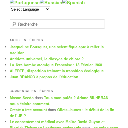
R
e
c
h
ARTICLES RÉCENTS
e
Jacqueline Bousquet, une scientifique apte à relier la
r
tradition.
c
Antidote universel, le dioxyde de chlore ?
h
La 1ère bombe atomique Française : 13 Février 1960
e
ALERTE, disparition freinant la transition écologique .
Juan BRANCO à propos de l’éducation.
COMMENTAIRES RÉCENTS
Mason Scedo
dans
Tous manipulés ? Ariane BILHERAN
nous éclaire comment.
Create a free account
dans
Gilets Jaunes : le début de la fin
de l’UE ?
Le consentement médical avec Maître David Guyon et
Pierrick Thévenon | anthropo-pedagogie
dans
Les soins sans