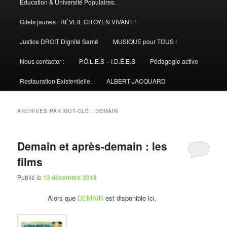
Éducation & Université Populaires.
Gilets jaunes : RÉVEIL CITOYEN VIVANT !
Justice DROIT Dignité Santé
MUSIQUE pour TOUS !
Nous contacter :
P.Ô.L.E.S – I.D.É.E.S
Pédagogie active
Restauration Existentielle.
ALBERT JACQUARD
ARCHIVES PAR MOT-CLÉ :
DEMAIN
Demain et après-demain : les
films
Publié le
13 décembre 2018
Alors que
DEMAIN
est disponible ici,