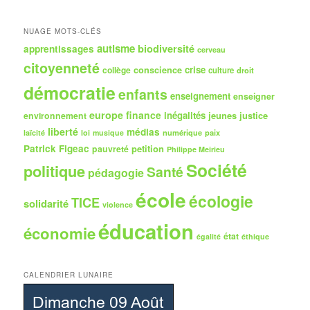
r
c
h
NUAGE MOTS-CLÉS
e
autisme
biodiversité
apprentissages
cerveau
citoyenneté
crise
collège
conscience
culture
droit
démocratie
enfants
enseignement
enseigner
europe
finance
inégalités
jeunes
justice
environnement
liberté
médias
numérique
paix
laïcité
loi
musique
Patrick Figeac
petition
pauvreté
Philippe Meirieu
Société
politique
Santé
pédagogie
école
écologie
TICE
solidarité
violence
éducation
économie
état
égalité
éthique
CALENDRIER LUNAIRE