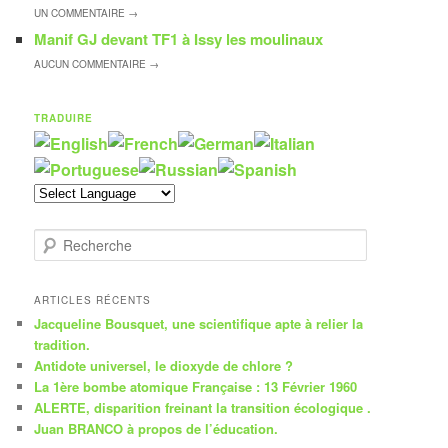
UN
COMMENTAIRE →
Manif GJ devant TF1 à Issy les moulinaux
AUCUN
COMMENTAIRE →
TRADUIRE
R
e
c
h
ARTICLES RÉCENTS
e
Jacqueline Bousquet, une scientifique apte à relier la
r
tradition.
c
Antidote universel, le dioxyde de chlore ?
h
La 1ère bombe atomique Française : 13 Février 1960
e
ALERTE, disparition freinant la transition écologique .
Juan BRANCO à propos de l’éducation.