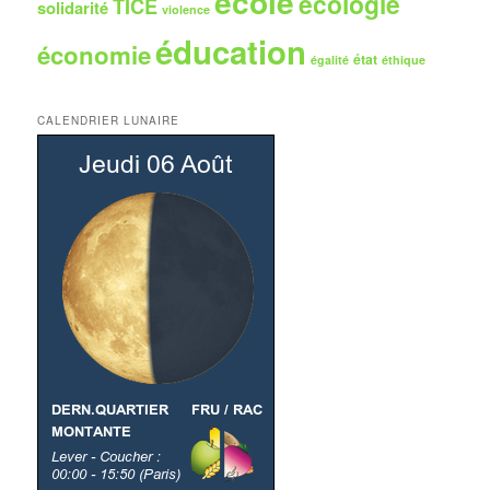
école
écologie
TICE
solidarité
violence
éducation
économie
état
égalité
éthique
CALENDRIER LUNAIRE