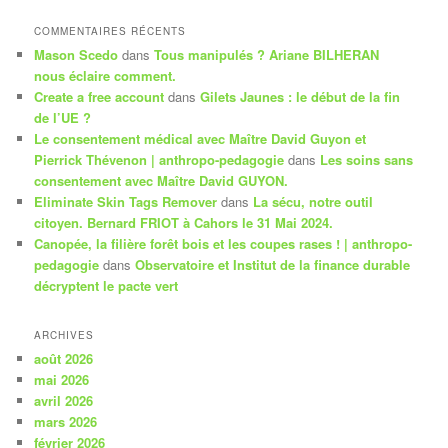
COMMENTAIRES RÉCENTS
Mason Scedo
dans
Tous manipulés ? Ariane BILHERAN
nous éclaire comment.
Create a free account
dans
Gilets Jaunes : le début de la fin
de l’UE ?
Le consentement médical avec Maître David Guyon et
Pierrick Thévenon | anthropo-pedagogie
dans
Les soins sans
consentement avec Maître David GUYON.
Eliminate Skin Tags Remover
dans
La sécu, notre outil
citoyen. Bernard FRIOT à Cahors le 31 Mai 2024.
Canopée, la filière forêt bois et les coupes rases ! | anthropo-
pedagogie
dans
Observatoire et Institut de la finance durable
décryptent le pacte vert
ARCHIVES
août 2026
mai 2026
avril 2026
mars 2026
février 2026