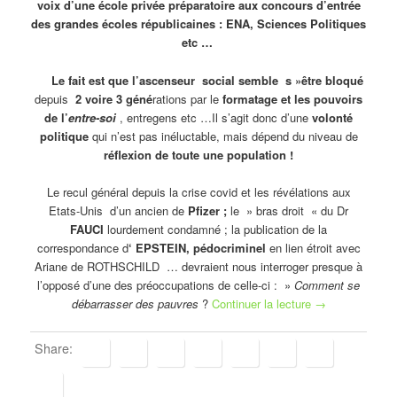
voix d’une école privée préparatoire aux concours d’entrée
des grandes écoles républicaines : ENA, Sciences Politiques
etc …
Le fait est que l’ascenseur social semble s »être bloqué
depuis
2 voire 3 géné
rations par le
formatage et les pouvoirs
de l’
entre-soi
, entregens etc …Il s’agit donc d’une
volonté
politique
qui n’est pas inéluctable, mais dépend du niveau de
réflexion de toute une population !
Le recul général depuis la crise covid et les révélations aux
Etats-Unis d’un ancien de
Pfizer ;
le » bras droit « du Dr
FAUCI
lourdement condamné ; la publication de la
correspondance d
‘ EPSTEIN, pédocriminel
en lien étroit avec
Ariane de ROTHSCHILD … devraient nous interroger presque à
l’opposé d’une des préoccupations de celle-ci : »
Comment se
débarrasser des pauvres
?
Continuer la lecture
→
Share: