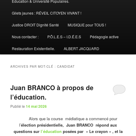
Éducation & Université Populaires.
Gilets jaunes : RÉVEIL CITOYEN VIVANT !
Justice DROIT Dignité Santé
MUSIQUE pour TOUS !
Nous contacter :
P.Ô.L.E.S – I.D.É.E.S
Pédagogie active
Restauration Existentielle.
ALBERT JACQUARD
ARCHIVES PAR MOT-CLÉ :
CANDIDAT
Juan BRANCO à propos de
l’éducation.
Publié le
14 mai 2026
Alors que la course médiatique a commencé pour
l’
élection présidentielle, Juan BRANCO répond aux
questions sur
l’éducation
posées par » Le crayon « , et la