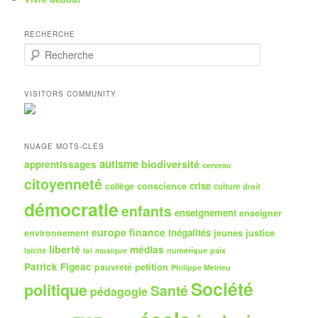
RECHERCHE
R
e
c
h
VISITORS COMMUNITY
e
r
c
h
NUAGE MOTS-CLÉS
e
autisme
biodiversité
apprentissages
cerveau
citoyenneté
crise
collège
conscience
culture
droit
démocratie
enfants
enseignement
enseigner
europe
finance
inégalités
jeunes
justice
environnement
liberté
médias
numérique
paix
laïcité
loi
musique
Patrick Figeac
petition
pauvreté
Philippe Meirieu
Société
politique
Santé
pédagogie