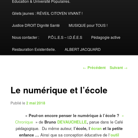
Éducation & Université Populaires.
Gilets jaunes : RÉVEIL CITOYEN VIVANT !
Justice DROIT Dignité Santé
MUSIQUE pour TOUS !
Nous contacter :
P.Ô.L.E.S – I.D.É.E.S
Pédagogie active
Restauration Existentielle.
ALBERT JACQUARD
Navigation
←
Précédent
Suivant
→
des
articles
Le numérique et l’école
Publié le
2 mai 2018
» Peut-on encore penser le numérique à l’école ?
»
Chronique
» de
Bruno
DEVAUCHELLE
,
parue dans le Café
pédagogique. Du même auteur,
l’école, l
‘écran
et la petite
enfance …
Ainsi que sa conception éducative de l
‘outil