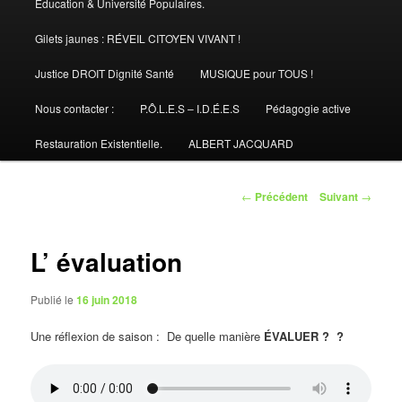
Éducation & Université Populaires.
Gilets jaunes : RÉVEIL CITOYEN VIVANT !
Justice DROIT Dignité Santé
MUSIQUE pour TOUS !
Nous contacter :
P.Ô.L.E.S – I.D.É.E.S
Pédagogie active
Restauration Existentielle.
ALBERT JACQUARD
Navigation
←
Précédent
Suivant
→
des
articles
L’ évaluation
Publié le
16 juin 2018
Une réflexion de saison : De quelle manière
ÉVALUER ? ?