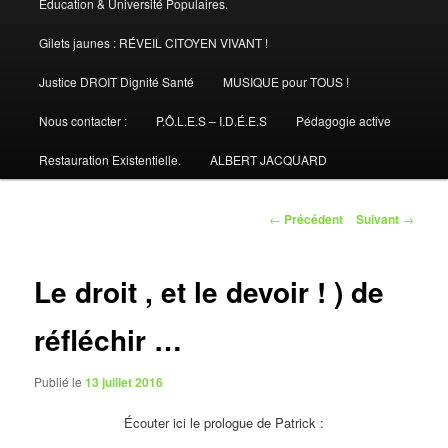
Éducation & Université Populaires.
Gilets jaunes : RÉVEIL CITOYEN VIVANT !
Justice DROIT Dignité Santé
MUSIQUE pour TOUS !
Nous contacter :
P.Ô.L.E.S – I.D.É.E.S
Pédagogie active
Restauration Existentielle.
ALBERT JACQUARD
Navigation
←
Précédent
Suivant
→
des
articles
Le droit , et le devoir ! ) de
réfléchir …
Publié le
13 juillet 2016
Écouter ici le prologue de Patrick :