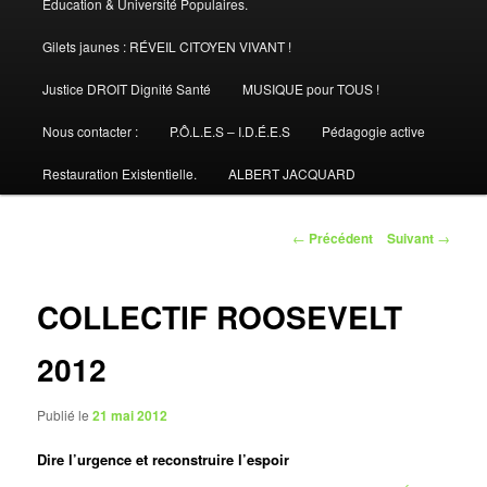
Éducation & Université Populaires.
Gilets jaunes : RÉVEIL CITOYEN VIVANT !
Justice DROIT Dignité Santé
MUSIQUE pour TOUS !
Nous contacter :
P.Ô.L.E.S – I.D.É.E.S
Pédagogie active
Restauration Existentielle.
ALBERT JACQUARD
Navigation
←
Précédent
Suivant
→
des
articles
COLLECTIF ROOSEVELT
2012
Publié le
21 mai 2012
Dire l’urgence et reconstruire l’espoir