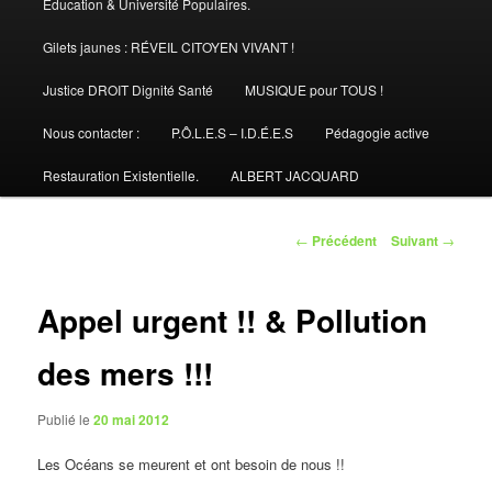
Éducation & Université Populaires.
Gilets jaunes : RÉVEIL CITOYEN VIVANT !
Justice DROIT Dignité Santé
MUSIQUE pour TOUS !
Nous contacter :
P.Ô.L.E.S – I.D.É.E.S
Pédagogie active
Restauration Existentielle.
ALBERT JACQUARD
Navigation
←
Précédent
Suivant
→
des
articles
Appel urgent !! & Pollution
des mers !!!
Publié le
20 mai 2012
Les Océans se meurent et ont besoin de nous !!