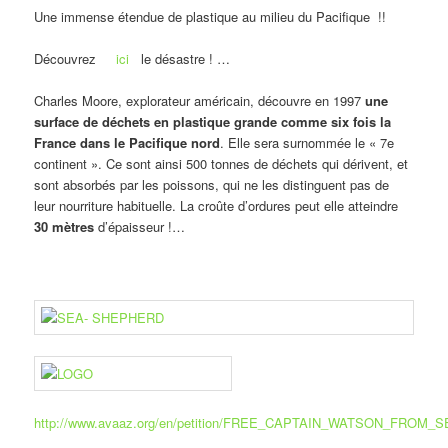
Une immense étendue de plastique au milieu du Pacifique !!
Découvrez
ici
le désastre ! …
Charles Moore, explo­ra­teur amé­ri­cain, découvre en 1997
une
sur­face de déchets en plas­tique grande comme six fois la
France dans le Pacifique nord
. Elle sera sur­nom­mée le « 7e
conti­nent ». Ce sont ainsi 500 tonnes de déchets qui dérivent, et
sont absor­bés par les pois­sons, qui ne les dis­tinguent pas de
leur nour­ri­ture habi­tuelle. La croûte d’ordures peut elle atteindre
30 mètres
d’épaisseur !…
http://www.avaaz.org/en/petition/FREE_CAPTAIN_WATSON_FROM