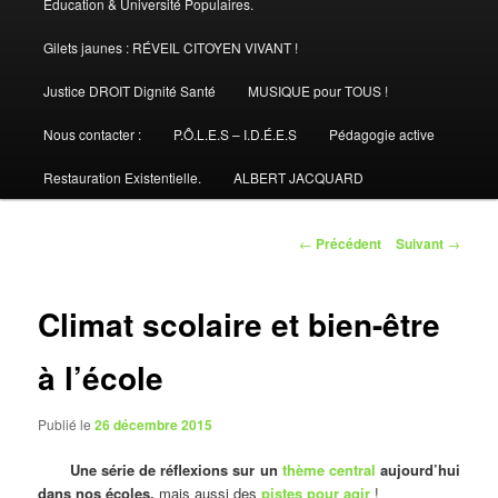
Éducation & Université Populaires.
Gilets jaunes : RÉVEIL CITOYEN VIVANT !
Justice DROIT Dignité Santé
MUSIQUE pour TOUS !
Nous contacter :
P.Ô.L.E.S – I.D.É.E.S
Pédagogie active
Restauration Existentielle.
ALBERT JACQUARD
Navigation
←
Précédent
Suivant
→
des
articles
Climat scolaire et bien-être
à l’école
Publié le
26 décembre 2015
Une série de réflexions sur un
thème central
aujourd’hui
dans nos écoles,
mais aussi des
pistes pour agir
!