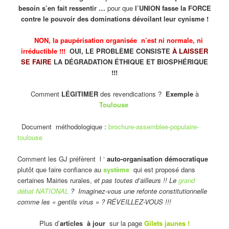
besoin s’en fait ressentir …
pour que
l’UNION fasse la FORCE
contre le pouvoir des dominations dévoilant leur cynisme !
NON, la paupérisation organisée n’est ni normale, ni
irréductible !!!
OUI, LE PROBLÈME CONSISTE
À LAISSER
SE FAIRE
LA DÉGRADATION ÉTHIQUE ET BIOSPHÉRIQUE
!!!
Comment
LÉGITIMER
des revendications ?
Exemple
à
Toulouse
Document méthodologique :
brochure-assemblee-populaire-
toulouse
Comment les GJ préfèrent l ‘
auto-organisation démocratique
plutôt que faire confiance au
système
qui est proposé dans
certaines Mairies rurales,
et pas toutes d’ailleurs !! Le
grand
débat NATIONAL
? Imaginez-vous une refonte constitutionnelle
comme les « gentils virus » ? RÉVEILLEZ-VOUS !!!
Plus d’
articles à jour
sur la page
Gilets jaunes
!