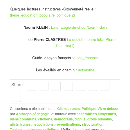
Quelques lectures instructives -Citoyenneté réelle :
these_education_populaire_politique(2)
Naomi KLEIN
:
La-strategie-du-choc-Naomi-Klein
de
Pierre CLASTRES
La-societe-contre-letat-Pierre-
Clastres(1)
Guide citoyen français :
guide_francais
Les éveillés en chemin :
activisme
Share:
Ce contenu a été publié dans
Gilets Jaunes
,
Politique
,
VIvre debout
par
Anthropo-pédagogie
, et marqué avec
assemblées citoyennes
,
biens communs
,
citoyens
,
démocratie
,
dignité
,
droits humains
,
gilets jaunes
,
négociations
,
revendications
,
structuration
,
Toulouse
,
violences policières
. Mettez-le en favori avec son