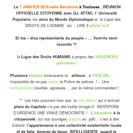
Le
7 JANVIER 2018 salle Barcelone
à Toulouse
, RÉUNION
OFFICIELLE CITOYENNE avec GJ, ATTAC, l’ Université
Populaire,
les
amis du Monde Diplomatique
et la Ligue des
DROITS DE L’HOMME etc .. LIRE
l’
article ici
!
Et les « élus représentants du peuple » … Vont-ils venir
inconito ?!
la
Ligue des Droits HUMAINS
à propos des
VIOLENCES
policières !
Plusieurs
blessés
toulousains et
ailleurs
; à
TOULON
,
Impossible de ne pas
alerter
la Police de polices !… Une
ambulancière
insultée, agressée …
par le même commandant !
** Les faits prouvent bien que la
nuit debout
qui s’activait
place du Capitole
n’a pas été inutile (image d’ INVENTONS
D’URGENCE UNE VRAIE DÉMOCRATIE ! L
‘éducation
à la
citoyenneté
, (ici nos ouvrages
gratuits
en pdf) ; c’est à dire
d’abord
l’appartenance à une collectivité existentielle locale
et de faits
,
émerge de façon INTELLIGENTE quand le