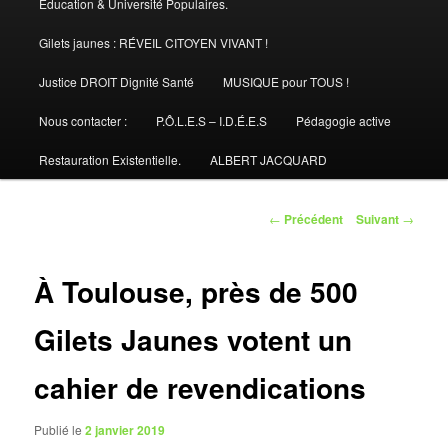
Éducation & Université Populaires.
Gilets jaunes : RÉVEIL CITOYEN VIVANT !
Justice DROIT Dignité Santé
MUSIQUE pour TOUS !
Nous contacter :
P.Ô.L.E.S – I.D.É.E.S
Pédagogie active
Restauration Existentielle.
ALBERT JACQUARD
Navigation
←
Précédent
Suivant
→
des
articles
À Toulouse, près de 500
Gilets Jaunes votent un
cahier de revendications
Publié le
2 janvier 2019