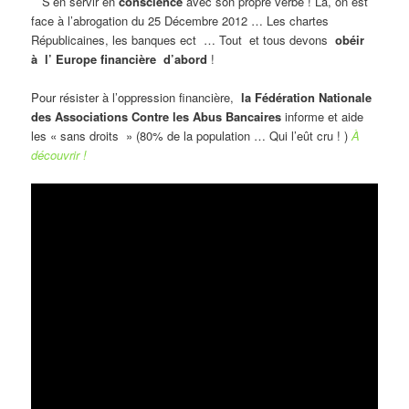
S’en servir en
conscience
avec son propre verbe ! Là, on est
face à l’abrogation du 25 Décembre 2012 … Les chartes
Républicaines, les banques ect … Tout et tous devons
obéir
à l’ Europe
financière d’abord
!
Pour résister à l’oppression financière,
la Fédération Nationale
des Associations Contre les Abus Bancaires
informe et aide
les « sans droits » (80% de la population … Qui l’eût cru ! )
À
découvrir !