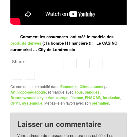
Comment les assurances ont créé le modèle des
produits dérivés
(: la bombe H financière !!!
Le CASINO
euromarket
… City de Londres etc
Share:
Ce contenu a été publié dans
Économie
,
Gilets Jaunes
par
Anthropo-pédagogie
, et marqué avec
abus
,
banques
,
Brettenwwood
,
city
,
crise
,
europe
,
finance
,
FNACAB
,
forclusion
,
OPPT
,
systémique
. Mettez-le en favori avec son
permalien
.
Laisser un commentaire
Votre adresse de messagerie ne sera pas publiée.
Les