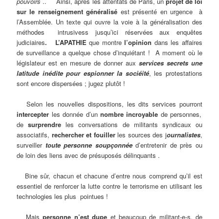
pouvoirs
.. Ainsi, après les attentats de Paris, un
projet de loi
sur le renseignement généralisé
est présenté en urgence à
l’Assemblée. Un texte qui ouvre la voie à la généralisation des
méthodes intrusivess jusqu’ici réservées aux enquêtes
judiciaires
. L’APATHIE
que montre
l’opinion
dans les affaires
de surveillance a quelque chose d’inquiétant ! A moment où le
législateur est en mesure de donner aux
services secrets une
latitude inédite pour espionner la sociéité
, les protestations
sont encore dispersées ; jugez plutôt !
Selon les nouvelles dispositions, les dits services pourront
intercepter
les donnée d’un
nombre incroyable
de personnes,
de
surprendre
les conversations de militants syndicaux ou
associatifs,
rechercher et fouiller
les sources des j
ournalistes
,
surveiller
toute personne soupçonnée
d’entretenir de près ou
de loin des liens avec de présuposés délinquants .
Bine sûr, chacun et chacune d’entre nous comprend qu’il est
essentiel de renforcer la lutte contre le terrorisme en utilisant les
technologies les plus pointues !
Mais
personne n’est dupe
et beaucoup de militant-e-s, de