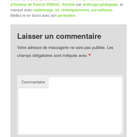
d'humeur de Patrick FIGEAC
,
Société
par
Anthropo-pédagogie
, et
marqué avec
espionnage
,
loi
,
renseignements
,
surveillance
.
Mettez-le en favori avec son
permalien
.
Laisser un commentaire
Votre adresse de messagerie ne sera pas publiée.
Les
*
champs obligatoires sont indiqués avec
Commentaire