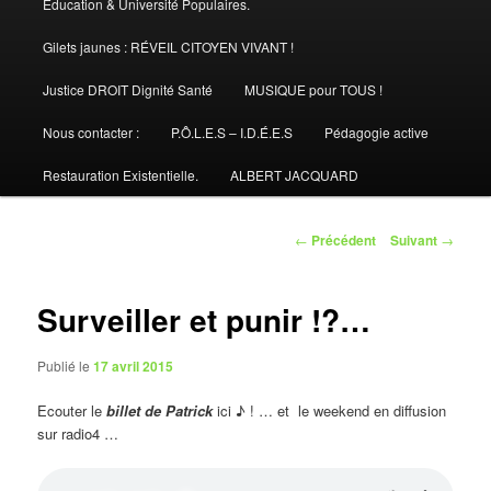
Éducation & Université Populaires.
Gilets jaunes : RÉVEIL CITOYEN VIVANT !
Justice DROIT Dignité Santé
MUSIQUE pour TOUS !
Nous contacter :
P.Ô.L.E.S – I.D.É.E.S
Pédagogie active
Restauration Existentielle.
ALBERT JACQUARD
Navigation
←
Précédent
Suivant
→
des
articles
Surveiller et punir !?…
Publié le
17 avril 2015
Ecouter le
billet de Patrick
ici ♪ ! … et le weekend en diffusion
sur radio4 …