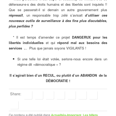
défenseur-e-s des droits humains et des libertés sont inquiets !!
Que se passerait-il si demain un autre gouvernement plus
répressif
, un responsable trop zélé s’avisait
d’utiliser ces
nouveaux outils de surveillance à des fins plus discutables,
plus perfides ?
* Il est temps d’amender ce projet
DANGERUX pour les
libertés individuelles
et qui
répond mal aux besoins des
services .
.. Plus que jamais soyons VIGILANTS !
Si une telle loi était votée, serions-nous encore dans un
régime dit «démocratique « ?
Il s’agirait bien d’un RECUL, ou plutôt d’un ABANDON de la
DÉMOCRATIE !
Share:
Ce contenu a été publié dans
Actualités-Important
,
Les billets