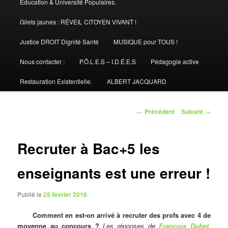
Éducation & Université Populaires.
Gilets jaunes : RÉVEIL CITOYEN VIVANT !
Justice DROIT Dignité Santé
MUSIQUE pour TOUS !
Nous contacter :
P.Ô.L.E.S – I.D.É.E.S
Pédagogie active
Restauration Existentielle.
ALBERT JACQUARD
Navigation
←
Précédent
Suivant
→
des
articles
Recruter à Bac+5 les
enseignants est une erreur !
Publié le
25 février 2016
Comment en est-on arrivé à recruter des profs avec 4 de
moyenne au concours ?
Les réponses de
François Dubet,