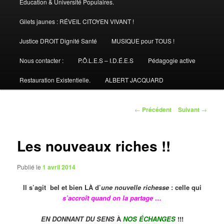
Éducation & Université Populaires.
Gilets jaunes : RÉVEIL CITOYEN VIVANT !
Justice DROIT Dignité Santé
MUSIQUE pour TOUS !
Nous contacter :
P.Ô.L.E.S – I.D.É.E.S
Pédagogie active
Restauration Existentielle.
ALBERT JACQUARD
Navigation
←
Précédent
Suivant
→
des
articles
Les nouveaux riches !!
Publié le
1 avril 2014
Il s’agit bel et bien LÀ d’
une nouvelle richesse
: celle qui
s’accroît quand on la partage …
EN DONNANT DU SENS
À
NOS ÉCHANGES
!!!