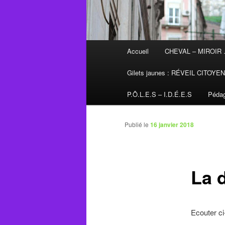
Menu
Accueil
CHEVAL – MIROIR
principal
Gilets jaunes : RÉVEIL CITOYE
P.Ô.L.E.S – I.D.É.E.S
Pédag
Publié le
16 janvier 2018
La d
Ecouter 