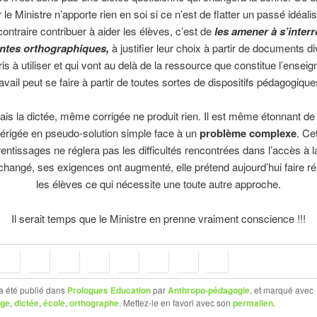
 le Ministre n’apporte rien en soi si ce n’est de flatter un passé idéali
contraire contribuer à aider les élèves, c’est de
les amener à s’interr
antes orthographiques,
à justifier leur choix à partir de documents di
is à utiliser et qui vont au delà de la ressource que constitue l’ensei
ravail peut se faire à partir de toutes sortes de dispositifs pédagogique
dictée, même corrigée ne produit rien. Il est même étonnant de v
 érigée en pseudo-solution simple face à un
problème complexe
. Ce
entissages ne réglera pas les difficultés rencontrées dans l’accès à la
 changé, ses exigences ont augmenté, elle prétend aujourd’hui faire ré
les élèves ce qui nécessite une toute autre approche.
Il serait temps que le Ministre en prenne vraiment conscience !!!
a été publié dans
Prologues Education
par
Anthropo-pédagogie
, et marqué avec
age
,
dictée
,
école
,
orthographe
. Mettez-le en favori avec son
permalien
.