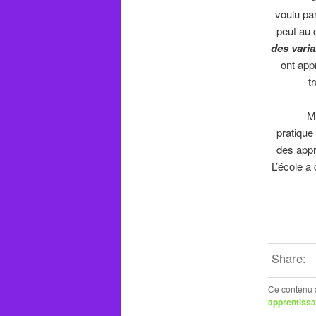
voulu par
peut au 
des vari
ont appr
t
Mais la 
pratique
des appr
L’école a
Share:
Ce contenu 
apprentiss