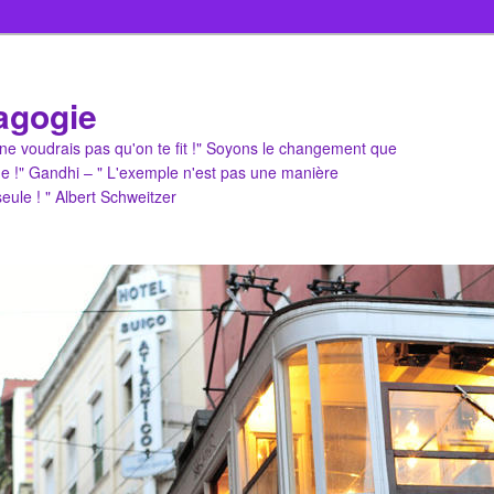
agogie
u ne voudrais pas qu'on te fit !" Soyons le changement que
e !" Gandhi – " L'exemple n'est pas une manière
 seule ! " Albert Schweitzer