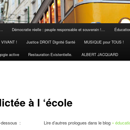
 …
Démocratie réelle : peuple responsable et souverain !…
Éducation
N VIVANT !
Justice DROIT Dignité Santé
MUSIQUE pour TOUS !
ogie active
Restauration Existentielle.
ALBERT JACQUARD
ictée à l ‘école
ci-dessous : Lire d’autres prologues dans le blog
« éducati