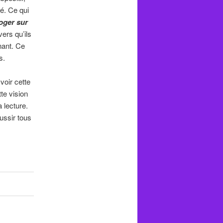
sé. Ce qui
oger sur
vers qu’ils
gnant. Ce
s.
oir cette
tte vision
 lecture.
ussir tous