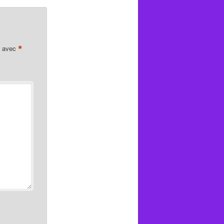
*
s avec