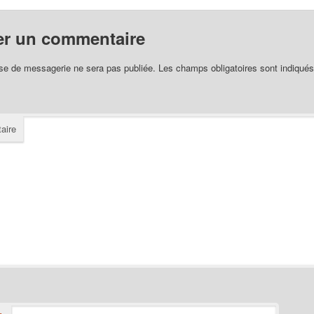
er un commentaire
se de messagerie ne sera pas publiée.
Les champs obligatoires sont indiqué
aire