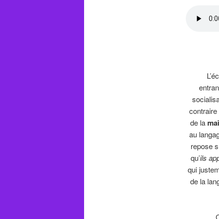
L’éco
entran
socialis
contraire
de la
maî
au langag
repose s
qu’
ils a
qui juste
de la lan
Ce n’es