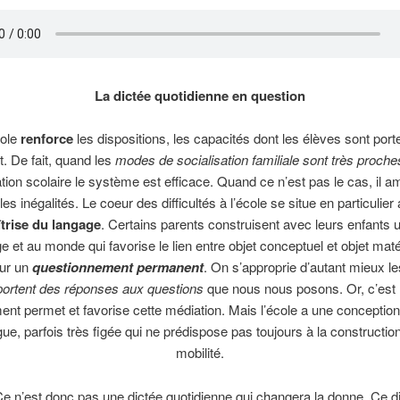
La dictée quotidienne en question
le
renforce
les dispositions, les capacités dont les élèves sont port
t. De fait, quand les
modes de socialisation familiale sont très proche
ation scolaire le système est efficace. Quand ce n’est pas le cas, il am
 les inégalités. Le coeur des difficultés à l’école se situe en particulier
trise du langage
. Certains parents construisent avec leurs enfants 
e et au monde qui favorise le lien entre objet conceptuel et objet matér
ur un
questionnement permanent
. On s’approprie d’autant mieux le
pportent des réponses aux questions
que nous nous posons. Or, c’est 
ment permet et favorise cette médiation. Mais l’école a une conceptio
gue, parfois très figée qui ne prédispose pas toujours à la constructio
mobilité.
t donc pas une dictée quotidienne qui changera la donne. Ce dis