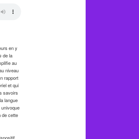
eurs en y
s
de la
plifie au
 au niveau
un rapport
iel et qui
s savoirs
la langue
n univoque
n de cette
positif,